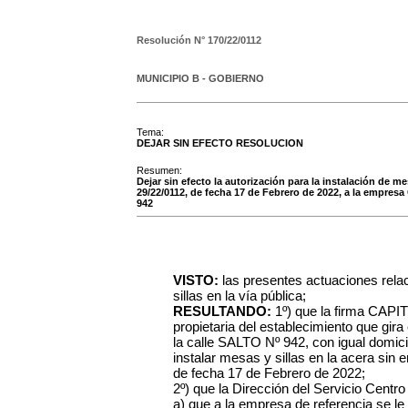
Resolución N°
170/22/0112
MUNICIPIO B - GOBIERNO
Tema:
DEJAR SIN EFECTO RESOLUCION
Resumen:
Dejar sin efecto la autorización para la instalación de m
29/22/0112, de fecha 17 de Febrero de 2022, a la empres
942
VISTO:
las presentes actuaciones rel
sillas en la vía pública;
RESULTANDO:
1º) que la firma CAP
propietaria del establecimiento que gira
la calle SALTO Nº 942, con igual domicil
instalar mesas y sillas en la acera sin
de fecha 17 de Febrero de 2022;
2º) que la Dirección del Servicio Centr
a) que a la empresa de referencia se le 