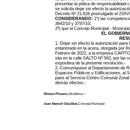
presentar la póliza de responsabilidad ci
se solicita dejar sin efecto la autorizac
Decreto Nº 21.626 promulgado el 23/IV/
CONSIDERANDO:
1º) las competenci
3642/10 y 3797/10;
2º) que el Concejo Municipal - Municipi
EL GOBIERN
RES
1.-Dejar sin efecto la autorización para 
entarimado en la acera, otorgada por R
Febrero de 2022, a la empresa CAPI
sita en la calle SALTO Nº 942, por las
expositiva de la presente resolución.-
2.-Comuníquese al Departamento de Rec
Espacios Públicos y Edificaciones, al S
pase al Servicio Centro Comunal Zonal N
demás efectos.-
,
.-
Silvana Pissano
Alcaldesa
,
Juan Manuel Olazábal
Concejal Municipal