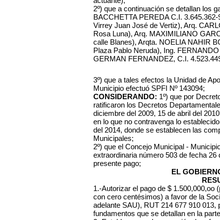
actuante);
2º) que a continuación se detallan los
BACCHETTA PEREDA C.I. 3.645.362-9 
Virrey Juan José de Vertiz), Arq. CAR
Rosa Luna), Arq. MAXIMILIANO GARCÍA
calle Blanes), Arqta. NOELIA NAHIR 
Plaza Pablo Neruda), Ing. FERNANDO 
GERMAN FERNANDEZ, C.I. 4.523.449-8 (
3º) que a tales efectos la Unidad de A
Municipio efectuó SPFI Nº 143094;
CONSIDERANDO:
1º) que por Decreto
ratificaron los Decretos Departamentale
diciembre del 2009, 15 de abril del 201
en lo que no contravenga lo establecido
del 2014, donde se establecen las com
Municipales;
2º) que el Concejo Municipal - Municip
extraordinaria número 503 de fecha 26 
presente pago;
EL GOBIERN
RES
1.-Autorizar el pago de $ 1.500,000,oo 
con cero centésimos) a favor de la Soc
adelante SAU), RUT 214 677 910 013, pa
fundamentos que se detallan en la parte