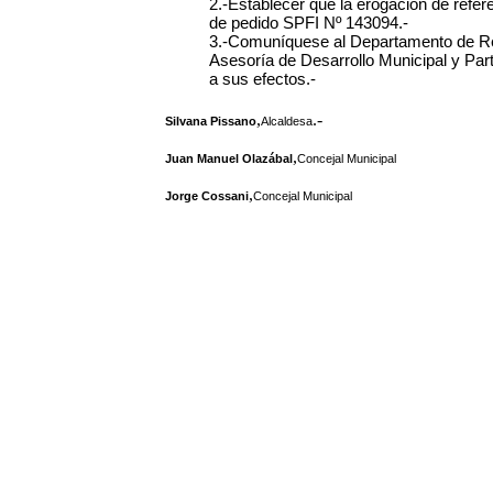
2.-Establecer que la erogación de refere
de pedido SPFI Nº 143094.-
3.-Comuníquese al Departamento de Rec
Asesoría de Desarrollo Municipal y Par
a sus efectos.-
,
.-
Silvana Pissano
Alcaldesa
,
Juan Manuel Olazábal
Concejal Municipal
,
Jorge Cossani
Concejal Municipal