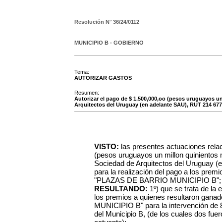
Resolución N°
36/24/0112
MUNICIPIO B - GOBIERNO
Tema:
AUTORIZAR GASTOS
Resumen:
Autorizar el pago de $ 1.500,000,oo (pesos uruguayos un
Arquitectos del Uruguay (en adelante SAU), RUT 214 677
VISTO:
las presentes actuaciones rela
(pesos uruguayos un millon quinientos 
Sociedad de Arquitectos del Uruguay (
para la realización del pago a los prem
"PLAZAS DE BARRIO MUNICIPIO B";
RESULTANDO:
1º) que se trata de la
los premios a quienes resultaron ga
MUNICIPIO B" para la intervención de 8 
del Municipio B, (de los cuales dos fuer