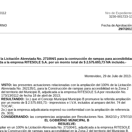
0112
Nro de Expediente
3230-001723-1
ERNO
Fecha de Aprobación
29
/
7
/
201
a Licitación Abreviada No. 271004/1 para la contrucción de rampas para accesibilidad 
da a la empresa RITESOLE S.A. por un monto total de $ 2.575.693,73 IVA incluido.-
Montevideo,
29
de
Julio
de
2013
.
VISTO:
las presentes actuaciones relacionadas con la ampliación del 100% de la Licitación
Abreviada No. 262135/1, para la Construcción de rampas para accesibilidad en la Zona 2
del territorio del Municipio B, adjudicada a la empresa RITESOLE S.A por resolución No.
173/13/0112 de fecha 18 de abril de 2013;
RESULTANDO:
1o.)
que el Concejo Municipal Municipio B promueve la referida ampliación
por un monto de $ 2.575.693,73.- imprevistos e I.V.A. incluidos al amparo del Art. 74 del
TOCAF;
2o.) que la empresa adjudicataria expresó su conformidad con la ampliación de referencia
(fs. 303);
CONSIDERANDO:
las competencias asignadas por Resoluciones Nos. 3642/10 y 3797/10
EL GOBIERNO MUNICIPAL B
RESUELVE:
pliar en un 100% la Licitación Abreviada No. 271004/1, adjudicada a la empresa RITESOLE
ra la Construcción de rampas para accesibilidad en la Zona 2 del territorio del Municipio B,