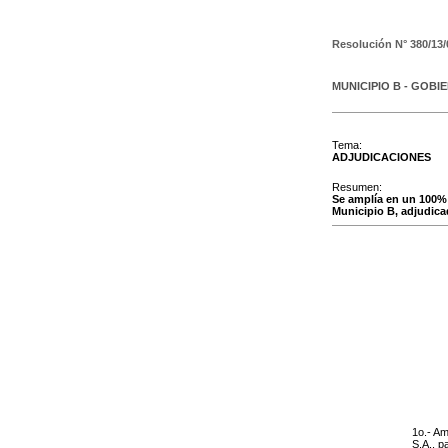
Resolución N°
380/13/
MUNICIPIO B - GOBI
Tema:
ADJUDICACIONES
Resumen:
Se amplía en un 100% l
Municipio B, adjudica
1o.- Am
S.A.,
pa