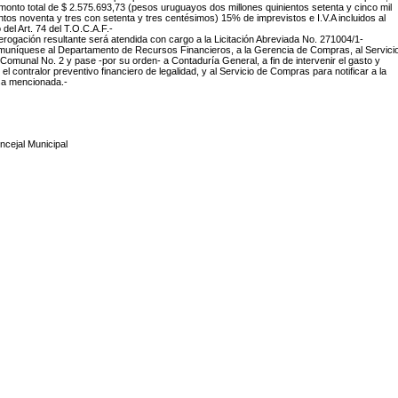
monto total de $ 2.575.693,73 (pesos uruguayos dos millones quinientos setenta y cinco mil
ntos noventa y tres con setenta y tres centésimos) 15% de imprevistos e I.V.A incluidos al
del Art. 74 del T.O.C.A.F.-
erogación resultante será atendida con cargo a la Licitación Abreviada No. 271004/1-
muníquese al Departamento de Recursos Financieros, a la Gerencia de Compras, al Servici
Comunal No. 2 y pase -por su orden- a Contaduría General, a fin de intervenir el gasto y
r el contralor preventivo financiero de legalidad, y al Servicio de Compras para notificar a la
a mencionada.-
ncejal Municipal