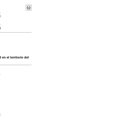
:
3
:
3
en el territorio del
-
;