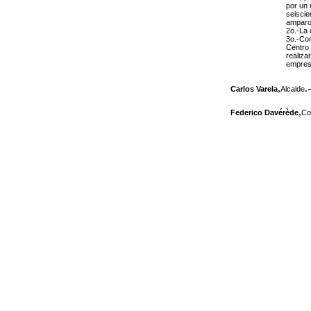
por un 
seiscie
amparo 
2o.-La 
3o.-Co
Centro 
realiza
empres
,
.-
Carlos Varela
Alcalde
,
Federico Davérède
Co