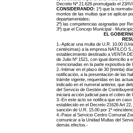
Decreto Nº 21.626 promulgado el 23/IV/
CONSIDERANDO:
1º) que la normativa
montos de las multas que se aplican po
departamentales;
2º) las competencias asignadas por Re
3º) que el Concejo Municipal - Municipi
EL GOBIERN
RES
1.-Aplicar una multa de U.R. 10.00 (Un
centésimas) a la empresa NATILCO S.A.
establecimiento destinado a VENTA DE 
de Julio Nº 1521, con igual domicilio a 
mencionadas en la parte expositiva de l
2.-Intimar en el plazo de 30 (treinta) dí
notificación, a la presentación de las ha
trámite vigente, requeridas en las actu
indicado en el numeral anterior, que d
del Servicio de Gestión de Contribuyen
iniciará acción judicial para el cobro de 
3.-En este acto se notifica que en caso
establecido en el Decreto 21626 Art 22,
sanción de U.R. 15.00 por 1ª reincidenc
4.-Pase al Servicio Centro Comunal Zonal
comunicar a la Unidad Multas del Servi
demás efectos.-