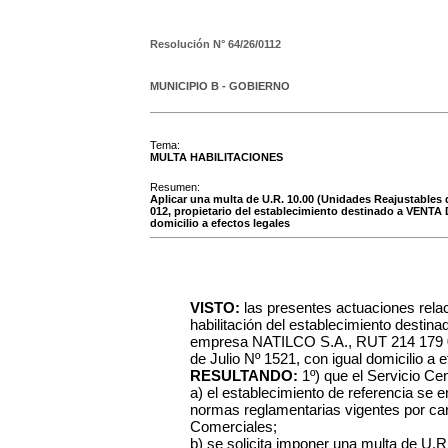
Resolución N°
64/26/0112
MUNICIPIO B - GOBIERNO
Tema:
MULTA HABILITACIONES
Resumen:
Aplicar una multa de U.R. 10.00 (Unidades Reajustables
012, propietario del establecimiento destinado a VENTA 
domicilio a efectos legales
VISTO:
las presentes actuaciones rela
habilitación del establecimiento dest
empresa NATILCO S.A., RUT 214 179 05
de Julio Nº 1521, con igual domicilio a e
RESULTANDO:
1º) que el Servicio C
a) el establecimiento de referencia se 
normas reglamentarias vigentes por care
Comerciales;
b) se solicita imponer una multa de U.R