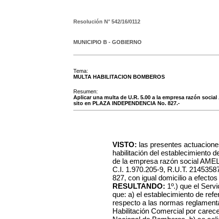
Resolución N°
542/16/0112
MUNICIPIO B - GOBIERNO
Tema:
MULTA HABILITACION BOMBEROS
Resumen:
Aplicar una multa de U.R. 5.00 a la empresa razón soci
sito en PLAZA INDEPENDENCIA No. 827.-
VISTO:
las presentes actuacione
habilitación del establecimiento 
de la empresa razón social A
C.I. 1.970.205-9, R.U.T. 2145358
827, con igual domicilio a efectos
RESULTANDO:
1º.) que el Serv
que: a) el establecimiento de ref
respecto a las normas reglament
Habilitación Comercial por carecer