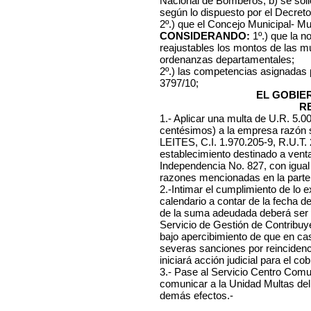
Nacional de Bomberos, b) se soli
según lo dispuesto por el Decret
2º.) que el Concejo Municipal- Mu
CONSIDERANDO:
1º.) que la n
reajustables los montos de las mu
ordenanzas departamentales;
2º.) las competencias asignadas
3797/10;
EL GOBIE
R
1.- Aplicar una multa de U.R. 5.
centésimos) a la empresa razón 
LEITES, C.I. 1.970.205-9, R.U.T.
establecimiento destinado a venta
Independencia No. 827, con igual 
razones mencionadas en la parte 
2.-Intimar el cumplimiento de lo ex
calendario a contar de la fecha d
de la suma adeudada deberá ser 
Servicio de Gestión de Contribuye
bajo apercibimiento de que en c
severas sanciones por reincidenc
iniciará acción judicial para el co
3.- Pase al Servicio Centro Comuna
comunicar a la Unidad Multas del
demás efectos.-