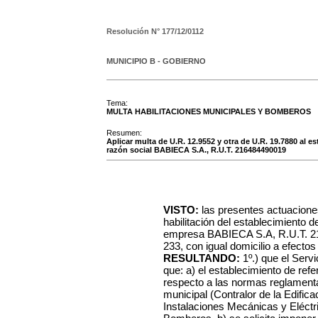
Resolución N°
177/12/0112
MUNICIPIO B - GOBIERNO
Tema:
MULTA HABILITACIONES MUNICIPALES Y BOMBEROS
Resumen:
Aplicar multa de U.R. 12.9552 y otra de U.R. 19.7880 al es
razón social BABIECA S.A., R.U.T. 216484490019
VISTO:
las presentes actuacione
habilitación del establecimiento d
empresa BABIECA S.A, R.U.T. 216
233, con igual domicilio a efectos
RESULTANDO:
1º.) que el Serv
que: a) el establecimiento de ref
respecto a las normas reglamentar
municipal (Contralor de la Edifica
Instalaciones Mecánicas y Eléctri