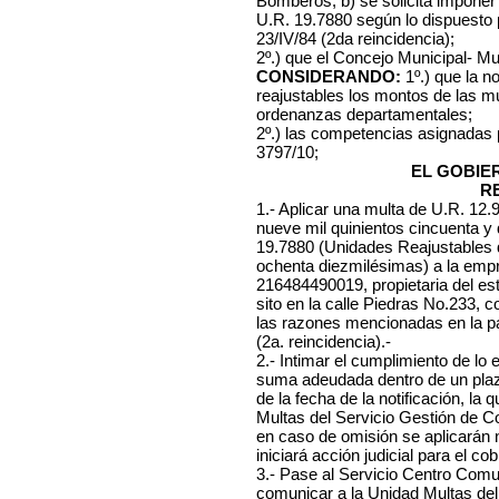
Bomberos, b) se solicita imponer
U.R. 19.7880 según lo dispuesto 
23/IV/84 (2da reincidencia);
2º.) que el Concejo Municipal- Mu
CONSIDERANDO:
1º.) que la n
reajustables los montos de las mu
ordenanzas departamentales;
2º.) las competencias asignadas
3797/10;
EL GOBIE
R
1.- Aplicar una multa de U.R. 12
nueve mil quinientos cincuenta y
19.7880 (Unidades Reajustables d
ochenta diezmilésimas) a la emp
216484490019, propietaria del est
sito en la calle Piedras No.233, co
las razones mencionadas en la pa
(2a. reincidencia).-
2.- Intimar el cumplimiento de lo
suma adeudada dentro de un plazo
de la fecha de la notificación, l
Multas del Servicio Gestión de C
en caso de omisión se aplicarán
iniciará acción judicial para el cob
3.- Pase al Servicio Centro Comuna
comunicar a la Unidad Multas del