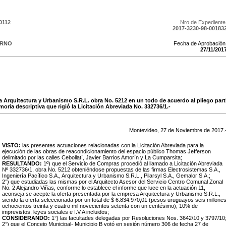
0112
Nro de Expediente
2017-3230-98-00183
ERNO
Fecha de Aprobación
27
/
11
/
201
a Arquitectura y Urbanismo S.R.L. obra No. 5212 en un todo de acuerdo al pliego part
oria descriptiva que rigió la Licitación Abreviada No. 332736/1.-
Montevideo,
27
de
Noviembre
de
2017
.
VISTO:
las presentes actuaciones relacionadas con la Licitación Abreviada para la
ejecución de las obras de reacondicionamiento del espacio público Thomas Jefferson
delimitado por las calles Cebollatí, Javier Barrios Amorín y La Cumparsita;
RESULTANDO:
1º) que el Servicio de Compras procedió al llamado a Licitación Abreviada
Nº 332736/1, obra No. 5212 obteniéndose propuestas de las firmas Electrosistemas S.A.,
Ingeniería Pacífico S.A., Arquitectura y Urbanismo S.R.L., Pilarsyl S.A., Gemalor S.A.;
2°) que estudiadas las mismas por el Arquitecto Asesor del Servicio Centro Comunal Zonal
No. 2 Alejandro Viñas, conforme lo establece el informe que luce en la actuación 11,
aconseja se acepte la oferta presentada por la empresa Arquitectura y Urbanismo S.R.L.,
siendo la oferta seleccionada por un total de $ 6.834.970,01 (pesos uruguayos seis millone
ochocientos treinta y cuatro mil novecientos setenta con un centésimo), 10% de
imprevistos, leyes sociales e I.V.A incluidos;
CONSIDERANDO:
1°) las facultades delegadas por Resoluciones Nos. 3642/10 y 3797/10
2°) que el Concejo Municipal- Municipio B votó en sesión número 306 de fecha 27 de