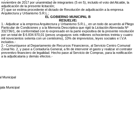
noviembre de 2017 por unanimidad de integrantes (5 en 5), incluido el voto del Alcalde, la
adjudicación de la presente licitación;
3°) que se estima procedente el dictado de Resolución de adjudicación a la empresa
Arquitectura y Urbanismo S.R.L.;
EL GOBIERNO MUNICIPAL B
RESUELVE:
1.- Adjudicar a la empresa Arquitectura y Urbanismo S.R.L., en un todo de acuerdo al Pliego
Particular de Condiciones y a la Memoria Descriptiva que rigió la Licitación Abreviada Nº
332736/1, de conformidad con lo expresado en la parte expositiva de la presente resolución
por un total de $ 6.834.970,01 (pesos uruguayos seis millones ochocientos treinta y cuatro
mil novecientos setenta con un centésimo), 10% de imprevistos, leyes sociales e I.V.A
incluidos.-
2.- Comuníquese al Departamento de Recursos Financieros, al Servicio Centro Comunal
Zonal No. 2, y pase a Contaduría General, a fin de intervenir el gasto y realizar el contralor
preventivo financiero de legalidad. Hecho pase al Servicio de Compras, para la notificación
a la adjudicataria y demás efectos.-
l Municipal
ala Municipal