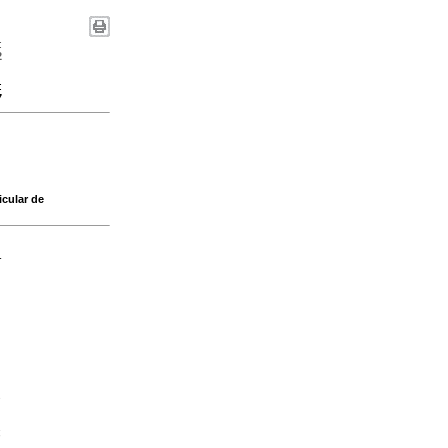
:
2
:
7
icular de
-
s
;