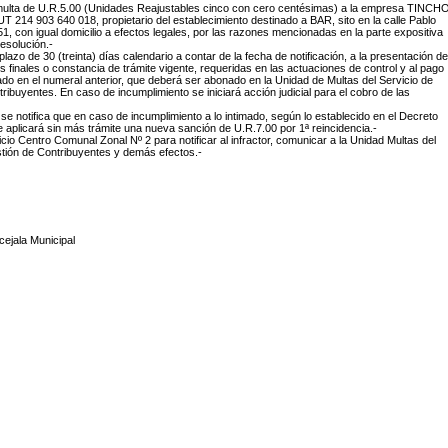
 multa de U.R.5.00 (Unidades Reajustables cinco con cero centésimas) a la empresa TINCH
214 903 640 018, propietario del establecimiento destinado a BAR, sito en la calle Pablo
1, con igual domicilio a efectos legales, por las razones mencionadas en la parte expositiva
resolución.-
 plazo de 30 (treinta) días calendario a contar de la fecha de notificación, a la presentación de
es finales o constancia de trámite vigente, requeridas en las actuaciones de control y al pago
ado en el numeral anterior, que deberá ser abonado en la Unidad de Multas del Servicio de
ribuyentes. En caso de incumplimiento se iniciará acción judicial para el cobro de las
 se notifica que en caso de incumplimiento a lo intimado, según lo establecido en el Decreto
e aplicará sin más trámite una nueva sanción de U.R.7.00 por 1ª reincidencia.-
icio Centro Comunal Zonal Nº 2 para notificar al infractor, comunicar a la Unidad Multas del
tión de Contribuyentes y demás efectos.-
ejala Municipal