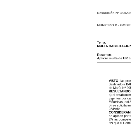
Resolución N°
383/20/
MUNICIPIO B - GOBI
Tema:
MULTA HABILITACIO
Resumen:
Aplicar multa de UR 5
VISTO:
las pre
destinado a BA
de María Nº 2051
RESULTANDO
a) el estableci
vigentes por ca
Eléctricas, del
b) se solicita 
23/IV/84;
CONSIDERAN
se aplican por 
2º) las compet
3º) que el Conc