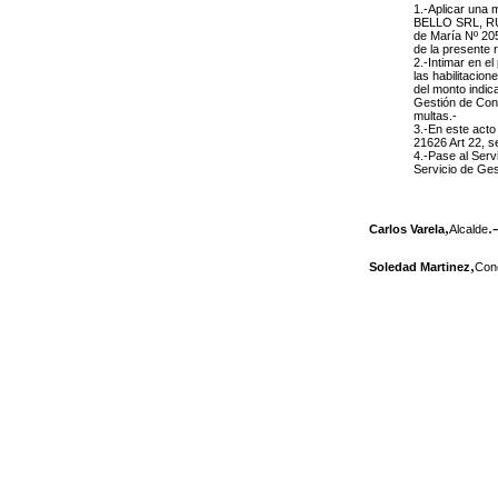
1.-Aplicar una
BELLO SRL, RUT 
de María Nº 205
de la presente 
2.-Intimar en el
las habilitacion
del monto indic
Gestión de Cont
multas.-
3.-En este acto
21626 Art 22, s
4.-Pase al Serv
Servicio de Ges
,
.-
Carlos Varela
Alcalde
,
Soledad Martinez
Conc