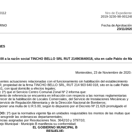
0112
Nro de Expediente
2019-3230-98-00124
ERNO
Fecha de Aprobación
23
/
11
/
202
NES
.00 a la razón social TINCHO BELLO SRL RUT 214903640018, sita en calle Pablo de Mar
Montevideo,
23
de
Noviembre
de
2020
.
sentes actuaciones relacionadas con el funcionamiento sin habilitación del establecimiento
R, propiedad de la firma TINCHO BELLO SRL, RUT 214 903 640 018, sito en la calle Pablo
, con igual domicilio a efectos legales;
:
1º) que el Servicio Centro Comunal Zonal Nº 2 informa que:
miento de referencia se encuentra en infracción con respecto a las normas reglamentarias
recer de la habilitación de Locales Comerciales, del Servicio de Instalaciones Mecánicas y
 Servicio de Regulación Alimentaria y de la Dirección Nacional de Bomberos;
imponer una multa de U.R.5.00, según lo dispuesto por el Decreto Nº 21.626 promulgado el
DO:
1º) que la normativa vigente fija en unidades reajustables los montos de las multas que
transgredir las ordenanzas departamentales;
encias asignadas por Resoluciones Nos. 3642/10 y 3797/10;
ejo Municipal - Municipio B manifiesta su conformidad;
EL GOBIERNO MUNICIPAL B
RESUELVE: