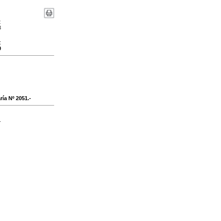
:
8
:
0
ía Nº 2051.-
-