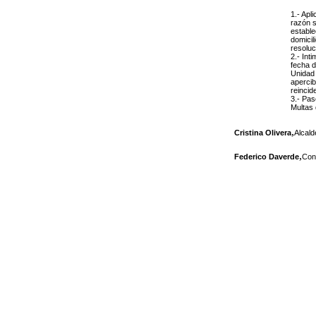
1.- Apl
razón s
estable
domicil
resoluc
2.- Int
fecha d
Unidad 
apercib
reincid
3.- Pas
Multas 
,
Cristina Olivera
Alcal
,
Federico Daverde
Conc