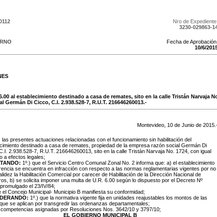
0112
Nro de Expediente
3230-029863-1
ERNO
Fecha de Aprobación
10
/
6
/
201
NES
6.00 al establecimiento destinado a casa de remates, sito en la calle Tristán Narvaja 
l Germán Di Cicco, C.I. 2.938.528-7, R.U.T. 216646260013.-
Montevideo,
10
de
Junio
de
2015
.
:
las presentes actuaciones relacionadas con el funcionamiento sin habilitación del
cimiento destinado a casa de remates, propiedad de la empresa razón social Germán Di
C.I. 2.938.528-7, R.U.T. 216646260013, sito en la calle Tristán Narvaja No. 1724, con igual
io a efectos legales;
TANDO:
1º.) que el Servicio Centro Comunal Zonal No. 2 informa que: a) el establecimiento
rencia se encuentra en infracción con respecto a las normas reglamentarias vigentes por no
alidez la Habilitación Comercial por carecer de Habilitación de la Dirección Nacional de
s, b) se solicita imponer una multa de U.R. 6.00 según lo dispuesto por el Decreto Nº
promulgado el 23/IV/84;
e el Concejo Municipal- Municipio B manifiesta su conformidad;
IDERANDO:
1º.) que la normativa vigente fija en unidades reajustables los montos de las
que se aplican por transgredir las ordenanzas departamentales;
s competencias asignadas por Resoluciones Nos. 3642/10 y 3797/10;
EL GOBIERNO MUNICIPAL B