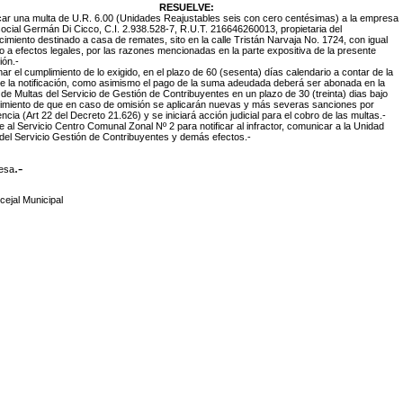
RESUELVE:
icar una multa de U.R. 6.00 (Unidades Reajustables seis con cero centésimas) a la empresa
ocial Germán Di Cicco, C.I. 2.938.528-7, R.U.T. 216646260013, propietaria del
cimiento destinado a casa de remates, sito en la calle Tristán Narvaja No. 1724, con igual
io a efectos legales, por las razones mencionadas en la parte expositiva de la presente
ión.-
imar el cumplimiento de lo exigido, en el plazo de 60 (sesenta) días calendario a contar de la
e la notificación, como asimismo el pago de la suma adeudada deberá ser abonada en la
de Multas del Servicio de Gestión de Contribuyentes en un plazo de 30 (treinta) dias bajo
imiento de que en caso de omisión se aplicarán nuevas y más severas sanciones por
encia (Art 22 del Decreto 21.626) y se iniciará acción judicial para el cobro de las multas.-
e al Servicio Centro Comunal Zonal Nº 2 para notificar al infractor, comunicar a la Unidad
del Servicio Gestión de Contribuyentes y demás efectos.-
.-
desa
ejal Municipal