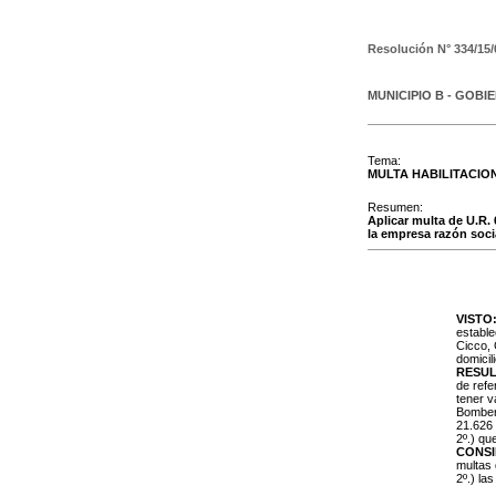
Resolución N°
334/15/
MUNICIPIO B - GOBI
Tema:
MULTA HABILITACIO
Resumen:
Aplicar multa de U.R. 
la empresa razón socia
VISTO
estable
Cicco, 
domicil
RESUL
de refe
tener v
Bombero
21.626 
2º.) qu
CONS
multas 
2º.) la