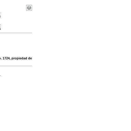
:
4
:
5
No. 1724, propiedad de
-