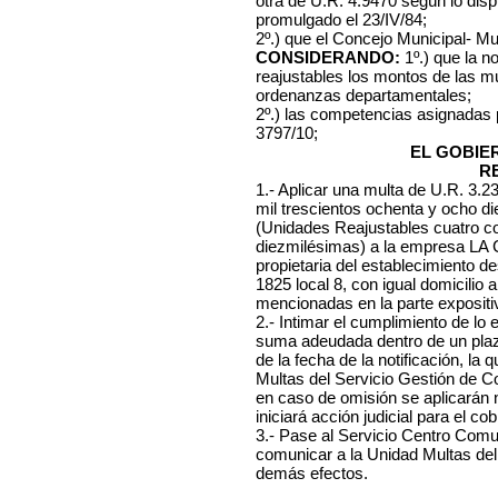
otra de U.R. 4.9470 según lo dis
promulgado el 23/IV/84;
2º.) que el Concejo Municipal- Mu
CONSIDERANDO:
1º.) que la n
reajustables los montos de las mu
ordenanzas departamentales;
2º.) las competencias asignadas
3797/10;
EL GOBIE
R
1.- Aplicar una multa de U.R. 3.
mil trescientos ochenta y ocho d
(Unidades Reajustables cuatro co
diezmilésimas) a la empresa L
propietaria del establecimiento de
1825 local 8, con igual domicilio 
mencionadas en la parte expositiv
2.- Intimar el cumplimiento de lo
suma adeudada dentro de un plazo
de la fecha de la notificación, l
Multas del Servicio Gestión de C
en caso de omisión se aplicarán
iniciará acción judicial para el cob
3.- Pase al Servicio Centro Comuna
comunicar a la Unidad Multas del
demás efectos.