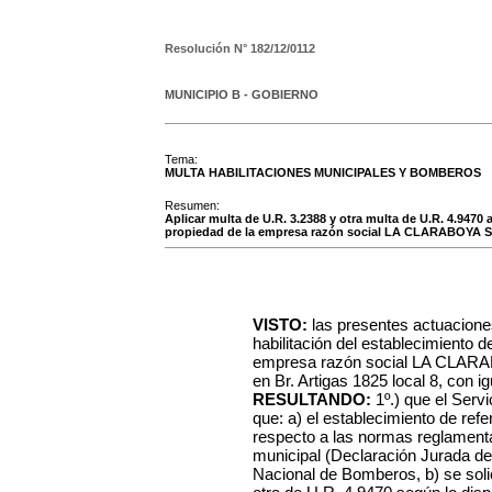
Resolución N°
182/12/0112
MUNICIPIO B - GOBIERNO
Tema:
MULTA HABILITACIONES MUNICIPALES Y BOMBEROS
Resumen:
Aplicar multa de U.R. 3.2388 y otra multa de U.R. 4.9470 a
propiedad de la empresa razón social LA CLARABOYA S.
VISTO:
las presentes actuacione
habilitación del establecimiento
empresa razón social LA CLARAB
en Br. Artigas 1825 local 8, con ig
RESULTANDO:
1º.) que el Serv
que: a) el establecimiento de ref
respecto a las normas reglamentar
municipal (Declaración Jurada de
Nacional de Bomberos, b) se soli