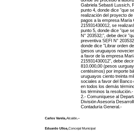
Gabriela Sebasti Lussich, 
punto 4, donde dice "que se 
realización del proyecto de
pagos a la empresa María G
215931430012, se realizará
punto 5, donde dice "que se
N° 203532;", debe decir "qu
preventiva SEFI N° 203532 
donde dice "Librar orden d
(pesos uruguayos novecien
a favor de la empresa Marí
215931430012", debe decir 
810.000,00 (pesos uurguay
centésimos) por importe bá
uruguayos ciento treinta m
sociales a favor del Banco 
en todos los demás término
los términos la resolución.-
2.- Comuníquese al Depart
División Asesoría Desarroll
Contaduría General.-
,
.-
Carlos Varela
Alcalde
,
Eduardo Ulloa
Concejal Municipal