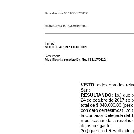
Resolución N°
1000/17/0112
MUNICIPIO B - GOBIERNO
Tema:
MODIFICAR RESOLUCION
Resumen:
Modificar la resolución No. 836/17/0112.-
VISTO:
estos obrados rela
Sur";
RESULTANDO:
1o.) que p
24 de octubre de 2017 se p
total de $ 940.000,00 (pes
con cero centésimos); 2o.)
la Contador Delegada del Tr
modificación de la resoluci
items del gasto;
3o.) que en el Resultando, p