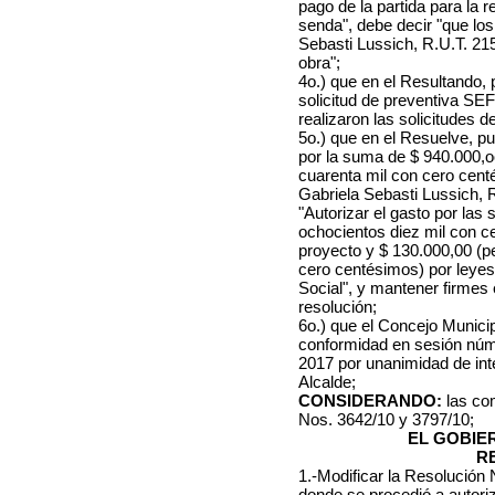
pago de la partida para la 
senda", debe decir "que lo
Sebasti Lussich, R.U.T. 21
obra";
4o.) que en el Resultando, 
solicitud de preventiva SEF
realizaron las solicitudes 
5o.) que en el Resuelve, pu
por la suma de $ 940.000,
cuarenta mil con cero cent
Gabriela Sebasti Lussich, 
"Autorizar el gasto por la
ochocientos diez mil con c
proyecto y $ 130.000,00 (p
cero centésimos) por leyes
Social", y mantener firmes
resolución;
6o.) que el Concejo Municip
conformidad en sesión núm
2017 por unanimidad de integ
Alcalde;
CONSIDERANDO:
las co
Nos. 3642/10 y 3797/10;
EL GOBIE
R
1.-Modificar la Resolución
donde se procedió a autori