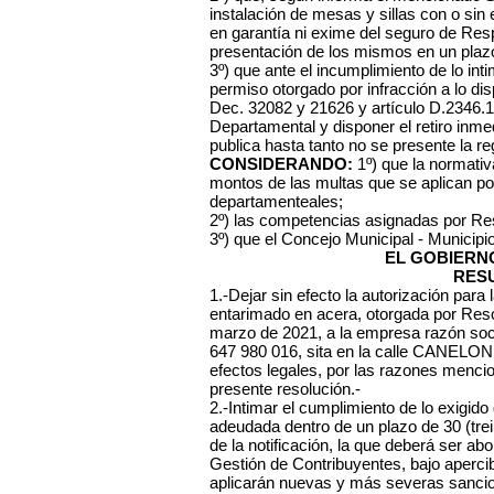
instalación de mesas y sillas con o sin
en garantía ni exime del seguro de Respo
presentación de los mismos en un plazo
3º) que ante el incumplimiento de lo inti
permiso otorgado por infracción a lo di
Dec. 32082 y 21626 y artículo D.2346.1
Departamental y disponer el retiro inmed
publica hasta tanto no se presente la re
CONSIDERANDO:
1º) que la normativa
montos de las multas que se aplican po
departamenteales;
2º) las competencias asignadas por Re
3º) que el Concejo Municipal - Municipi
EL GOBIERN
RES
1.-Dejar sin efecto la autorización para 
entarimado en acera, otorgada por Reso
marzo de 2021, a la empresa razón 
647 980 016, sita en la calle CANELONE
efectos legales, por las razones mencio
presente resolución.-
2.-Intimar el cumplimiento de lo exigid
adeudada dentro de un plazo de 30 (trei
de la notificación, la que deberá ser ab
Gestión de Contribuyentes, bajo aperci
aplicarán nuevas y más severas sancione