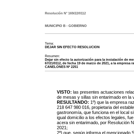
Resolución N°
169/22/0112
MUNICIPIO B - GOBIERNO
Tema:
DEJAR SIN EFECTO RESOLUCION
Resumen:
Dejar sin efecto la autorización para la instalación de m
67/21/0112, de fecha 19 de marzo de 2021, a la empresa 
CANELONES Nº 2251
VISTO:
las presentes actuaciones relac
de mesas y sillas sin entarimado en la v
RESULTANDO:
1º) que la empresa 
218 647 980 016, propietaria del establ
gastronomía, que funciona en el local
igual domicilio a los efectos legales, fu
acera sin entarimado, por Resolución N
2021;
2º) que, según informa el mencionado Se