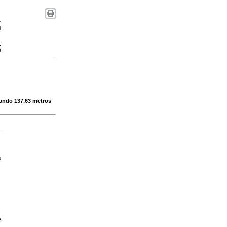
:
4
:
5
upando 137.63 metros
-
o
A