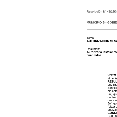
Resolución N°
43/15/0
MUNICIPIO B - GOBI
Tema:
AUTORIZACION MESA
Resumen:
Autorizar a instalar m
cuadrados.
VISTO
sin ent
RESU
que gir
Servici
sin en
2o.) q
contrap
dos ce
3o.) qu
(diez) 
equival
CONS
COLOCA