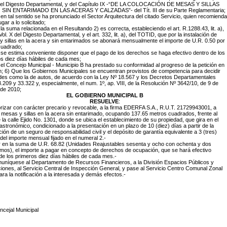
 del Digesto Departamental, y del Capítulo IX -“DE LA COLOCACIÓN DE MESAS Y SILLAS
SIN ENTARIMADO EN LAS ACERAS Y CALZADAS”- del Tít. III de su Parte Reglamentaria;
en tal sentido se ha pronunciado el Sector Arquitectura del citado Servicio, quien recomienda
gar a lo solicitado;
la suma relacionada en el Resultando 2) es correcta, estableciendo el art. R.1288.43, lit. a),
. Vol. X del Digesto Departamental, y el art. 332, lit. a), del TOTID, que por la instalación de
 sillas en la acera y sin entarimados se abonará mensualmente el importe de U.R. 0.50 por
cuadrado;
se estima conveniente disponer que el pago de los derechos se haga efectivo dentro de los
s diez días hábiles de cada mes;
el Concejo Municipal - Municipio B ha prestado su conformidad al progreso de la petición en
 6) Que los Gobiernos Municipales se encuentran provistos de competencia para decidir
udes como la de autos, de acuerdo con la Ley Nº 18.567 y los Decretos Departamentales
.209 y 33.322 y, especialmente, el num. 1º, ap. VIII, de la Resolución Nº 3642/10, de 9 de
 de 2010;
EL GOBIERNO MUNICIPAL B
RESUELVE
:
orizar con carácter precario y revocable, a la firma
EDERFA S.A., R.U.T. 21729943001, a
r mesas y sillas en la acera sin entarimado, ocupando 137.65 metros cuadrados, frente al
e la calle Ejido No. 1301, donde se ubica el establecimiento de su propiedad, que gira en el
astronómico, condicionado a la presentación en un plazo de 10 (diez) días a partir de la
ación de un seguro de responsabilidad civil y el depósito de garantía equivalente a 3 (tres)
el importe mensual fijado en el numeral 2.-
ar en la suma de
U.R. 68.82 (Unidades Reajustables sesenta y ocho con ochenta y dos
mos), el importe a pagar en concepto de derechos de ocupación, que se hará efectivo
de los primeros diez días hábiles de cada mes.-
uníquese al Departamento de Recursos Financieros, a la División Espacios Públicos y
ciones, al Servicio Central de Inspección General, y pase al Servicio Centro Comunal Zonal
ara la notificación a la interesada y demás efectos.-
ncejal Municipal