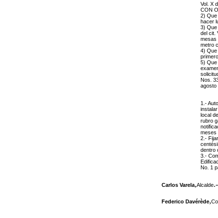
Vol. X
CON O 
2) Que 
hacer lu
3) Que 
del cit
mesas y
metro 
4) Que 
primero
5) Que 
examen;
solicit
Nos. 33
agosto
1.- Aut
instala
local d
rubro g
notific
meses d
2.- Fij
centési
dentro 
3.- Com
Edifica
No. 1 p
,
.-
Carlos Varela
Alcalde
,
Federico Davérède
Co