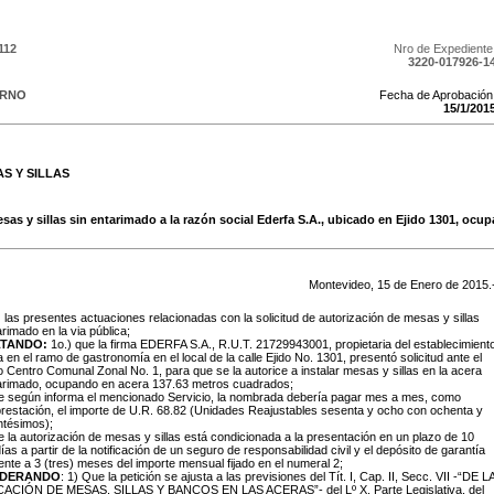
112
Nro de Expediente
3220-017926-1
ERNO
Fecha de Aprobación
15
/
1
/
201
S Y SILLAS
esas y sillas sin entarimado a la razón social Ederfa S.A., ubicado en Ejido 1301, oc
Montevideo,
15
de
Enero
de
2015
.
:
las presentes actuaciones relacionadas con la solicitud de autorización de mesas y sillas
arimado en la via pública;
LTANDO:
1o.) que la firma EDERFA S.A., R.U.T. 21729943001, propietaria del establecimient
a en el ramo de gastronomía en el local de la calle Ejido No. 1301, presentó solicitud ante el
o Centro Comunal Zonal No. 1, para que se la autorice a instalar mesas y sillas en la acera
tarimado, ocupando en acera 137.63 metros cuadrados;
ue según informa el mencionado Servicio, la nombrada debería pagar mes a mes, como
restación, el importe de U.R. 68.82 (Unidades Reajustables sesenta y ocho con ochenta y
ntésimos);
e la autorización de mesas y sillas está condicionada a la presentación en un plazo de 10
días a partir de la notificación de un seguro de responsabilidad civil y el depósito de garantía
ente a 3 (tres) meses del importe mensual fijado en el numeral 2;
IDERANDO
: 1) Que la petición se ajusta a las previsiones del Tít. I, Cap. II, Secc. VII -“DE L
CIÓN DE MESAS, SILLAS Y BANCOS EN LAS ACERAS”- del Lº X, Parte Legislativa, del