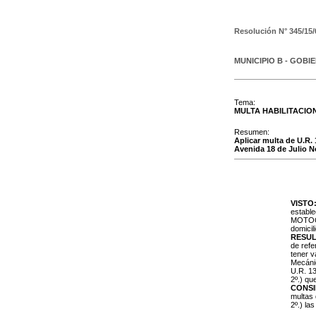
Resolución N°
345/15/
MUNICIPIO B - GOBI
Tema:
MULTA HABILITACIO
Resumen:
Aplicar multa de U.R. 
Avenida 18 de Julio N
VISTO
estable
MOTOCI
domicil
RESUL
de refe
tener v
Mecánic
U.R. 13
2º.) qu
CONS
multas 
2º.) la