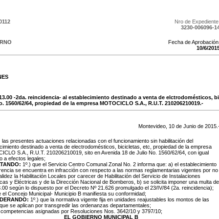
0112
Nro de Expediente
3230-006096-1
ERNO
Fecha de Aprobación
10
/
6
/
201
NES
13.00 -2da. reincidencia- al establecimiento destinado a venta de elctrodomésticos, bic
o. 1560/62/64, propiedad de la empresa MOTOCICLO S.A., R.U.T. 210206210019.-
Montevideo,
10
de
Junio
de
2015
.
:
las presentes actuaciones relacionadas con el funcionamiento sin habilitación del
cimiento destinado a venta de electrodomésticos, bicicletas, etc, propiedad de la empresa
CLO S.A., R.U.T. 210206210019, sito en Avenida 18 de Julio No. 1560/62/64, con igual
io a efectos legales;
TANDO:
1º.) que el Servicio Centro Comunal Zonal No. 2 informa que: a) el establecimiento
rencia se encuentra en infracción con respecto a las normas reglamentarias vigentes por no
alidez la Habilitación Locales por carecer de Habilitación del Servicio de Instalaciones
as y Eléctricas y de la Dirección Nacional de Bomberos, b) se solicita imponer una multa de
.00 según lo dispuesto por el Decreto Nº 21.626 promulgado el 23/IV/84 (2a. reincidencia);
e el Concejo Municipal- Municipio B manifiesta su conformidad;
IDERANDO:
1º.) que la normativa vigente fija en unidades reajustables los montos de las
que se aplican por transgredir las ordenanzas departamentales;
s competencias asignadas por Resoluciones Nos. 3642/10 y 3797/10;
EL GOBIERNO MUNICIPAL B