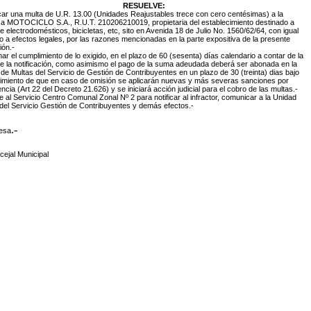
RESUELVE:
icar una multa de U.R. 13.00 (Unidades Reajustables trece con cero centésimas) a la
sa
MOTOCICLO S.A., R.U.T. 210206210019, propietaria del establecimiento destinado a
e electrodomésticos, bicicletas, etc, sito en Avenida 18 de Julio No. 1560/62/64, con igual
io a efectos legales, por las razones mencionadas en la parte expositiva de la presente
ión.-
imar el cumplimiento de lo exigido, en el plazo de 60 (sesenta) días calendario a contar de la
e la notificación, como asimismo el pago de la suma adeudada deberá ser abonada en la
de Multas del Servicio de Gestión de Contribuyentes en un plazo de 30 (treinta) dias bajo
imiento de que en caso de omisión se aplicarán nuevas y más severas sanciones por
encia (Art 22 del Decreto 21.626) y se iniciará acción judicial para el cobro de las multas.-
e al Servicio Centro Comunal Zonal Nº 2 para notificar al infractor, comunicar a la Unidad
del Servicio Gestión de Contribuyentes y demás efectos.-
.-
desa
ejal Municipal