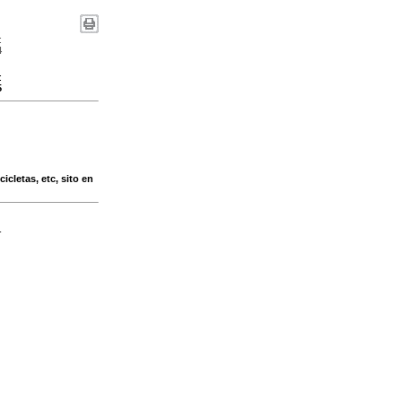
:
4
:
5
icletas, etc, sito en
-