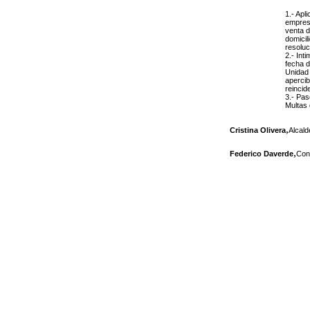
1.- Apl
empre
venta d
domicil
resoluc
2.- Int
fecha d
Unidad 
apercib
reincid
3.- Pas
Multas 
,
Cristina Olivera
Alcal
,
Federico Daverde
Conc