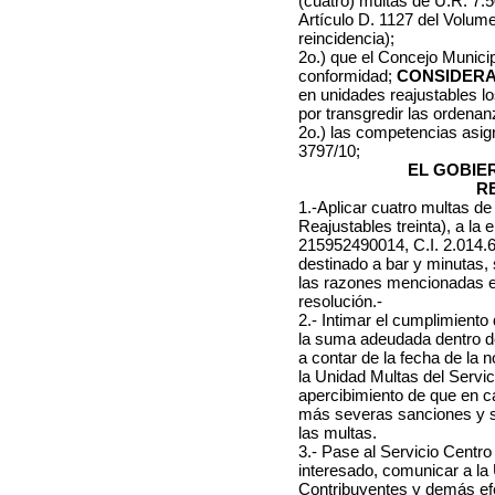
(cuatro) multas de U.R. 7.50
Artículo D. 1127 del Volume
reincidencia);
2o.) que el Concejo Municip
conformidad;
CONSIDER
en unidades reajustables l
por transgredir las ordena
2o.) las competencias asi
3797/10;
EL GOBIE
R
1.-Aplicar cuatro multas de
Reajustables treinta), a la
215952490014, C.I. 2.014.69
destinado a bar y minutas, 
las razones mencionadas en
resolución.-
2.- Intimar el cumplimient
la suma adeudada dentro de 
a contar de la fecha de la 
la Unidad Multas del Servic
apercibimiento de que en c
más severas sanciones y se 
las multas.
3.- Pase al Servicio Centro
interesado, comunicar a la
Contribuyentes y demás ef