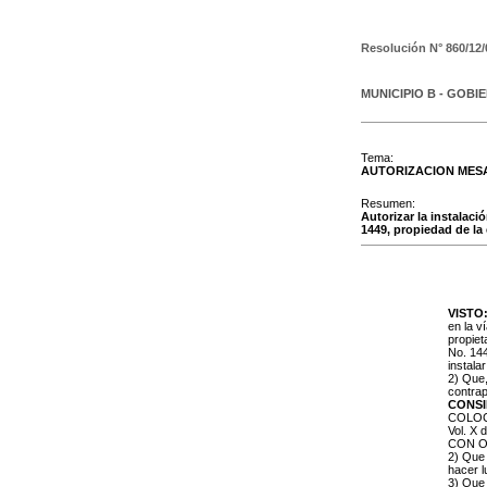
Resolución N°
860/12/
MUNICIPIO B - GOBI
Tema:
AUTORIZACION MESA
Resumen:
Autorizar la instalaci
1449, propiedad de l
VISTO
en la ví
propiet
No. 144
instala
2) Que
contrap
CONS
COLOCA
Vol. X
CON O 
2) Que 
hacer lu
3) Que 