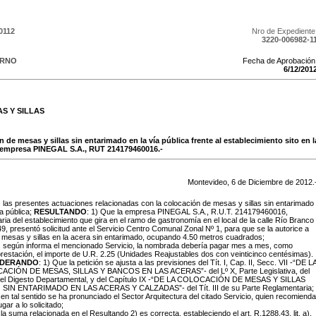
0112
Nro de Expediente
3220-006982-1
ERNO
Fecha de Aprobación
6
/
12
/
201
S Y SILLAS
ón de mesas y sillas sin entarimado en la vía pública frente al establecimiento sito en 
a empresa PINEGAL S.A., RUT 214179460016.-
Montevideo,
6
de
Diciembre
de
2012
.
:
las presentes actuaciones relacionadas con la colocación de mesas y sillas sin entarimado
a pública;
RESULTANDO
: 1) Que la empresa PINEGAL S.A., R.U.T. 214179460016,
aria del establecimiento que gira en el ramo de gastronomía en el local de la calle Río Branco
9, presentó solicitud ante el Servicio Centro Comunal Zonal Nº 1, para que se la autorice a
r mesas y sillas en la acera sin entarimado, ocupando 4.50 metros cuadrados;
, según informa el mencionado Servicio, la nombrada debería pagar mes a mes, como
restación, el importe de U.R. 2.25 (Unidades Reajustables dos con veinticinco centésimas).
IDERANDO
: 1) Que la petición se ajusta a las previsiones del Tít. I, Cap. II, Secc. VII -“DE L
CIÓN DE MESAS, SILLAS Y BANCOS EN LAS ACERAS”- del Lº X, Parte Legislativa, del
 del Digesto Departamental, y del Capítulo IX -“DE LA COLOCACIÓN DE MESAS Y SILLAS
SIN ENTARIMADO EN LAS ACERAS Y CALZADAS”- del Tít. III de su Parte Reglamentaria;
en tal sentido se ha pronunciado el Sector Arquitectura del citado Servicio, quien recomienda
gar a lo solicitado;
la suma relacionada en el Resultando 2) es correcta, estableciendo el art. R.1288.43, lit. a),