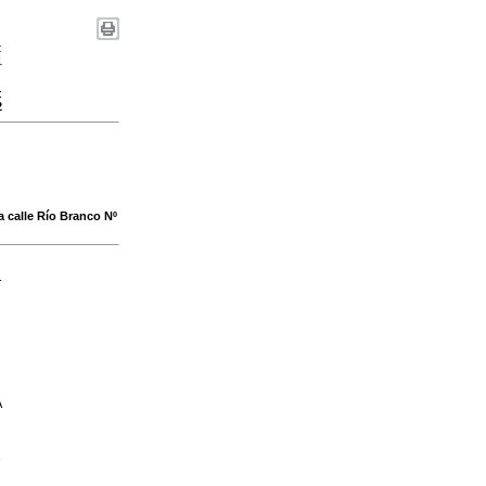
:
1
:
2
la calle Río Branco Nº
-
A