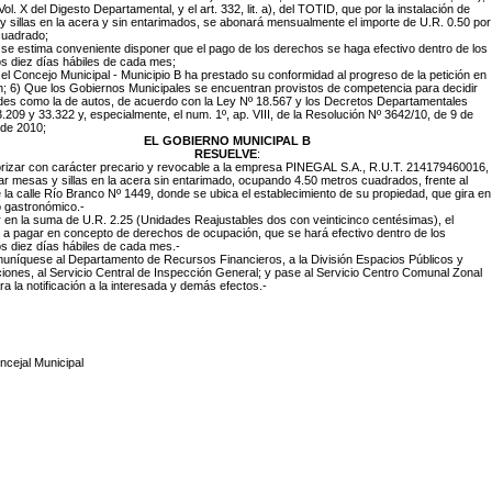
. Vol. X del Digesto Departamental, y el art. 332, lit. a), del TOTID, que por la instalación de
 sillas en la acera y sin entarimados, se abonará mensualmente el importe de U.R. 0.50 por
cuadrado;
se estima conveniente disponer que el pago de los derechos se haga efectivo dentro de los
s diez días hábiles de cada mes;
el Concejo Municipal - Municipio B ha prestado su conformidad al progreso de la petición en
 6) Que los Gobiernos Municipales se encuentran provistos de competencia para decidir
udes como la de autos, de acuerdo con la Ley Nº 18.567 y los Decretos Departamentales
.209 y 33.322 y, especialmente, el num. 1º, ap. VIII, de la Resolución Nº 3642/10, de 9 de
 de 2010;
EL GOBIERNO MUNICIPAL B
RESUELVE
:
orizar con carácter precario y revocable a la empresa
PINEGAL S.A., R.U.T. 214179460016,
lar mesas y sillas en la acera sin entarimado, ocupando 4.50 metros cuadrados, frente al
e la calle Río Branco Nº 1449, donde se ubica el establecimiento de su propiedad, que gira en
o gastronómico.-
ar en la suma de U.R. 2.25 (Unidades Reajustables dos con veinticinco centésimas), el
 a pagar en concepto de derechos de ocupación, que se hará efectivo dentro de los
s diez días hábiles de cada mes.-
uníquese al Departamento de Recursos Financieros, a la División Espacios Públicos y
ciones, al Servicio Central de Inspección General; y pase al Servicio Centro Comunal Zonal
ra la notificación a la interesada y demás efectos.-
ncejal Municipal