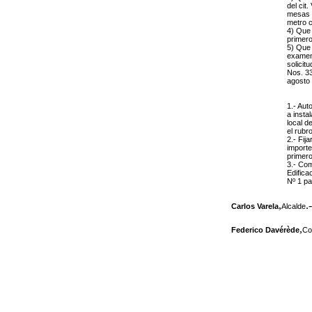
del cit
mesas y
metro 
4) Que 
primero
5) Que 
examen;
solicit
Nos. 33
agosto
1.- Aut
a insta
local d
el rubr
2.- Fij
importe
primero
3.- Com
Edifica
Nº 1 pa
,
.-
Carlos Varela
Alcalde
,
Federico Davérède
Co