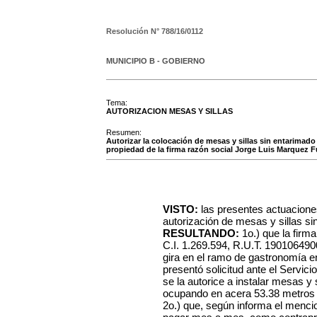
Resolución N°
788/16/0112
MUNICIPIO B - GOBIERNO
Tema:
AUTORIZACION MESAS Y SILLAS
Resumen:
Autorizar la colocación de mesas y sillas sin entarimado e
propiedad de la firma razón social Jorge Luis Marquez Fu
VISTO:
las presentes actuaciones
autorización de mesas y sillas sin
RESULTANDO:
1o.) que la firm
C.I. 1.269.594, R.U.T. 1901064900
gira en el ramo de gastronomía en 
presentó solicitud ante el Servic
se la autorice a instalar mesas y 
ocupando en acera 53.38 metros
2o.) que, según informa el menci