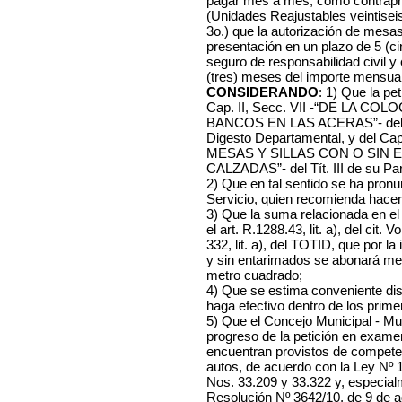
pagar mes a mes, como contrapre
(Unidades Reajustables veintise
3o.) que la autorización de mesas
presentación en un plazo de 5 (cin
seguro de responsabilidad civil y 
(tres) meses del importe mensual 
CONSIDERANDO
: 1) Que la pet
Cap. II, Secc. VII -“DE LA C
BANCOS EN LAS ACERAS”- del Lº X
Digesto Departamental, y del 
MESAS Y SILLAS CON O SIN 
CALZADAS”- del Tít. III de su Pa
2) Que en tal sentido se ha pronu
Servicio, quien recomienda hacer l
3) Que la suma relacionada en el
el art. R.1288.43, lit. a), del cit. 
332, lit. a), del TOTID, que por la
y sin entarimados se abonará me
metro cuadrado;
4) Que se estima conveniente dis
haga efectivo dentro de los prim
5) Que el Concejo Municipal - Mu
progreso de la petición en exame
encuentran provistos de competen
autos, de acuerdo con la Ley Nº
Nos. 33.209 y 33.322 y, especialme
Resolución Nº 3642/10, de 9 de a