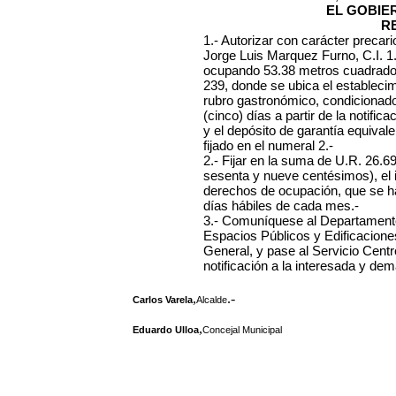
EL GOBIE
R
1.- Autorizar con carácter precari
Jorge Luis Marquez Furno, C.I. 
ocupando 53.38 metros cuadrados, 
239, donde se ubica el establecim
rubro gastronómico, condicionado
(cinco) días a partir de la notific
y el depósito de garantía equival
fijado en el numeral 2.-
2.- Fijar en la suma de U.R. 26.6
sesenta y nueve centésimos), el 
derechos de ocupación, que se ha
días hábiles de cada mes.-
3.- Comuníquese al Departamento
Espacios Públicos y Edificaciones
General, y pase al Servicio Cent
notificación a la interesada y dem
,
.-
Carlos Varela
Alcalde
,
Eduardo Ulloa
Concejal Municipal