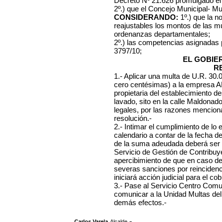
Decreto Nº 21.626 promulgado el 
2º.) que el Concejo Municipal- Mu
CONSIDERANDO:
1º.) que la n
reajustables los montos de las mu
ordenanzas departamentales;
2º.) las competencias asignadas
3797/10;
EL GOBIE
R
1.- Aplicar una multa de U.R. 30.
cero centésimas) a la empresa
propietaria del establecimiento d
lavado, sito en la calle Maldonad
legales, por las razones menciona
resolución.-
2.- Intimar el cumplimiento de lo e
calendario a contar de la fecha d
de la suma adeudada deberá ser 
Servicio de Gestión de Contribuye
apercibimiento de que en caso d
severas sanciones por reincidenc
iniciará acción judicial para el co
3.- Pase al Servicio Centro Comuna
comunicar a la Unidad Multas del
demás efectos.-
,
.-
Carlos Varela
Alcalde