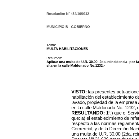
Resolución N°
434/16/0112
MUNICIPIO B - GOBIERNO
Tema:
MULTA HABILITACIONES
Resumen:
Aplicar una multa de U.R. 30.00 -2da. reincidencia- por 
sita en la calle Maldonado No.1232.-
VISTO:
las presentes actuacione
habilitación del establecimiento 
lavado, propiedad de la empres
en la calle Maldonado No. 1232, c
RESULTANDO:
1º.) que el Serv
que: a) el establecimiento de ref
respecto a las normas reglamenta
Comercial, y de la Dirección Nac
una multa de U.R. 30.00 (2da. rei