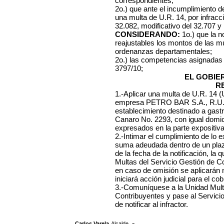
correspondientes;
2o.) que ante el incumplimiento de
una multa de U.R. 14, por infracc
32.082, modificativo del 32.707 y
CONSIDERANDO:
1o.) que la n
reajustables los montos de las mu
ordenanzas departamentales;
2o.) las competencias asignadas
3797/10;
EL GOBIE
R
1.-Aplicar una multa de U.R. 14 (
empresa
PETRO BAR S.A., R.U.T
establecimiento destinado a gastr
Canaro No. 2293, con igual domici
expresados en la parte expositiva
2.-Intimar el cumplimiento de lo 
suma adeudada dentro de un plazo
de la fecha de la notificación, l
Multas del Servicio Gestión de C
en caso de omisión se aplicarán
iniciará acción judicial para el cob
3.-Comuníquese a la Unidad Mult
Contribuyentes y pase al Servici
de notificar al infractor.
,
.-
Carlos Varela
Alcalde