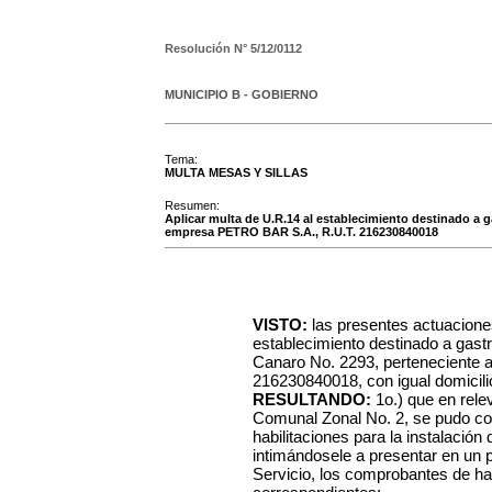
Resolución N°
5/12/0112
MUNICIPIO B - GOBIERNO
Tema:
MULTA MESAS Y SILLAS
Resumen:
Aplicar multa de U.R.14 al establecimiento destinado a g
empresa PETRO BAR S.A., R.U.T. 216230840018
VISTO:
las presentes actuacione
establecimiento destinado a gastr
Canaro No. 2293, perteneciente
216230840018, con igual domicilio
RESULTANDO:
1o.) que en rele
Comunal Zonal No. 2, se pudo co
habilitaciones para la instalación 
intimándosele a presentar en un 
Servicio, los comprobantes de hab