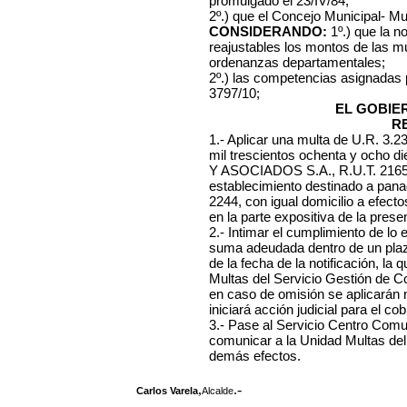
promulgado el 23/IV/84;
2º.) que el Concejo Municipal- Mu
CONSIDERANDO:
1º.) que la n
reajustables los montos de las mu
ordenanzas departamentales;
2º.) las competencias asignadas
3797/10;
EL GOBIE
R
1.- Aplicar una multa de U.R. 3.
mil trescientos ochenta y ocho d
Y ASOCIADOS S.A., R.U.T. 21656
establecimiento destinado a panad
2244, con igual domicilio a efect
en la parte expositiva de la prese
2.- Intimar el cumplimiento de lo
suma adeudada dentro de un plazo
de la fecha de la notificación, l
Multas del Servicio Gestión de C
en caso de omisión se aplicarán
iniciará acción judicial para el cob
3.- Pase al Servicio Centro Comuna
comunicar a la Unidad Multas del
demás efectos.
,
.-
Carlos Varela
Alcalde