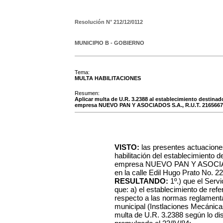
Resolución N°
212/12/0112
MUNICIPIO B - GOBIERNO
Tema:
MULTA HABILITACIONES
Resumen:
Aplicar multa de U.R. 3.2388 al establecimiento destinado
empresa NUEVO PAN Y ASOCIADOS S.A., R.U.T. 216566
VISTO:
las presentes actuacione
habilitación del establecimiento 
empresa NUEVO PAN Y ASOCIADO
en la calle Edil Hugo Prato No. 22
RESULTANDO:
1º.) que el Serv
que: a) el establecimiento de ref
respecto a las normas reglamentar
municipal (Instlaciones Mecánicas
multa de U.R. 3.2388 según lo di