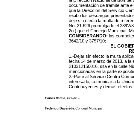
la Dirección Nacional de Bomber
documentación de trámite ante el
que la Dirección del Servicio Ce
recibo los descargos presentados 
deje sin efecto la multa de refere
No. 21.626 promulgado el 23/IV/8
2o.) que el Concejo Municipal- Mu
CONSIDERANDO:
las competen
3642/10 y 3797/10;
EL GOBIE
R
1.-Dejar sin efecto la multa apli
fecha 14 de marzo de 2013, a l
210312150016, sita en la calle N
mencionadas en la parte expositiv
2.-Pase al Servicio Centro Comuna
interesado, comunicar a la Unida
Contribuyentes y demás efectos.
,
.-
Carlos Varela
Alcalde
,
Federico Davérède
Concejal Municipal