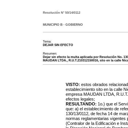
Resolución N°
50/14/0112
MUNICIPIO B - GOBIERNO
Tema:
DEJAR SIN EFECTO
Resumen:
Dejar sin efecto la multa aplicada por Resolución No. 13
MAUDAN LTDA., R.U.T.210312150016, sito en la calle Nic
VISTO:
estos obrados relacionad
establecimiento sito en la calle 
empresa MAUDAN LTDA, R.U.T. 21
efectos legales;
RESULTANDO:
1o.) que el Ser
que: a) el establecimiento de ref
130/13/0112, de fecha 14 de marz
normas reglamentarias vigentes po
(Contralor de la Edificación e In