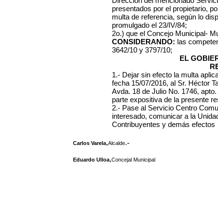
Dirección del mencionado Servici
presentados por el propietario, por
multa de referencia, según lo dis
promulgado el 23/IV/84;
2o.) que el Concejo Municipal- Mu
CONSIDERANDO:
las competen
3642/10 y 3797/10;
EL GOBIE
R
1.- Dejar sin efecto la multa apl
fecha 15/07/2016, al Sr. Héctor T
Avda. 18 de Julio No. 1746, apto
parte expositiva de la presente re
2.- Pase al Servicio Centro Comun
interesado, comunicar a la Unida
Contribuyentes y demás efectos
,
.-
Carlos Varela
Alcalde
,
Eduardo Ulloa
Concejal Municipal