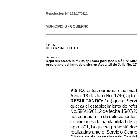
Resolución N°
151/17/0112
MUNICIPIO B - GOBIERNO
Tema:
DEJAR SIN EFECTO
Resumen:
Dejar sin efecto la multa aplicada por Resolución Nº 586/1
propietario del inmueble sito en Avda. 18 de Julio No. 17
VISTO:
estos obrados relacionado
Avda. 18 de Julio No. 1746, apto.
RESULTANDO:
1o.) que el Ser
que: a) el establecimiento de ref
No.586/16/0112 de fecha 15/07/20
necesarias a fin de solucionar l
condiciones de habitabilidad de la
apto. 801, b) que se presentó do
realizadas ante el Servicio Centr