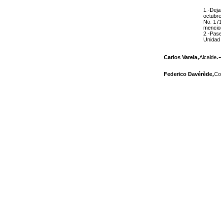
1.-Deja
octubr
No. 171
mencion
2.-Pase
Unidad 
,
.-
Carlos Varela
Alcalde
,
Federico Davérède
Co