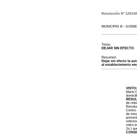
Resolución N°
120/14/
MUNICIPIO B - GOBI
Tema:
DEJAR SIN EFECTO
Resumen:
Dejar sin efecto la au
al establecimiento emp
VISTO
Mario C
domicil
RESU
de refe
Resoluc
Centro 
de mesa
present
referen
retiro 
2o.) qu
CONS