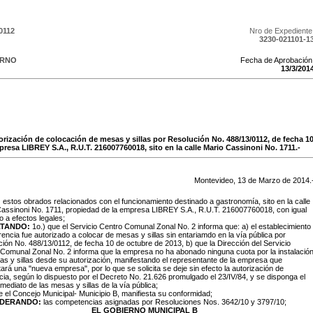
0112
Nro de Expediente
3230-021101-1
ERNO
Fecha de Aprobación
13
/
3
/
201
torización de colocación de mesas y sillas por Resolución No. 488/13/0112, de fecha 1
resa LIBREY S.A., R.U.T. 216007760018, sito en la calle Mario Cassinoni No. 1711.-
Montevideo,
13
de
Marzo
de
2014
.
:
estos obrados relacionados con el funcionamiento destinado a gastronomía, sito en la calle
assinoni No. 1711, propiedad de la empresa LIBREY S.A., R.U.T. 216007760018, con igual
io a efectos legales;
LTANDO:
1o.) que el Servicio Centro Comunal Zonal No. 2 informa que: a) el establecimiento
rencia fue autorizado a colocar de mesas y sillas sin entariamdo en la vía pública por
ión No. 488/13/0112, de fecha 10 de octubre de 2013, b) que la Dirección del Servicio
Comunal Zonal No. 2 informa que la empresa no ha abonado ninguna cuota por la instalació
s y sillas desde su autorización, manifestando el representante de la empresa que
ará una "nueva empresa", por lo que se solicita se deje sin efecto la autorización de
cia, según lo dispuesto por el Decreto No. 21.626 promulgado el 23/IV/84, y se disponga el
inmediato de las mesas y sillas de la vía pública;
e el Concejo Municipal- Municipio B, manifiesta su conformidad;
IDERANDO:
las competencias asignadas por Resoluciones Nos. 3642/10 y 3797/10;
EL GOBIERNO MUNICIPAL B