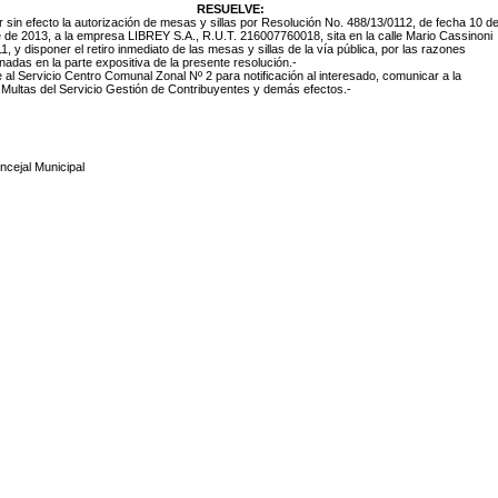
RESUELVE:
r sin efecto la autorización de mesas y sillas por Resolución No. 488/13/0112, de fecha 10 d
e de 2013, a la empresa
LIBREY S.A., R.U.T. 216007760018, sita en la calle Mario Cassinoni
1, y disponer el retiro inmediato de las mesas y sillas de la vía pública, por las razones
adas en la parte expositiva de la presente resolución.-
 al Servicio Centro Comunal Zonal Nº 2 para notificación al interesado, comunicar a la
Multas del Servicio Gestión de Contribuyentes y demás efectos.-
ncejal Municipal