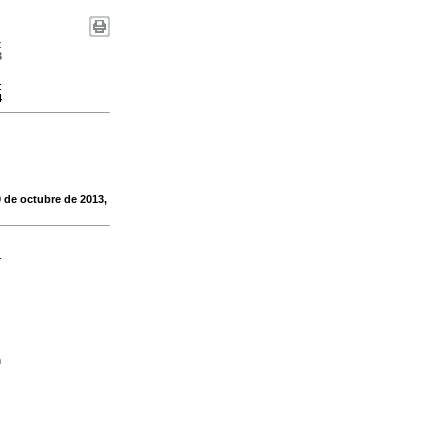
:
3
:
4
0 de octubre de 2013,
-
n