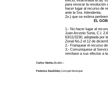
efecto, examinada la faz su
para revocar la resolución 
hacer lugar al recurso de r
ante la Sra. Intendenta;
2o.) que se estima pertinen
EL GOB
1.- No hacer lugar al recurs
Juan Arcenio Soria, C.I. 2.
63/11/3230, adoptada por l
Zonal No.2 el 12 de diciem
2.- Franquear el recurso de
3.- Comuníquese al Servic
remítase a sus efectos a la
,
.-
Carlos Varela
Alcalde
,
Federico Davérède
Concejal Municipal