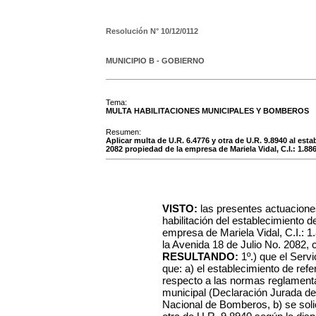
Resolución N°
10/12/0112
MUNICIPIO B - GOBIERNO
Tema:
MULTA HABILITACIONES MUNICIPALES Y BOMBEROS
Resumen:
Aplicar multa de U.R. 6.4776 y otra de U.R. 9.8940 al est
2082 propiedad de la empresa de Mariela Vidal, C.I.: 1.88
VISTO:
las presentes actuacione
habilitación del establecimiento d
empresa de Mariela Vidal, C.I.: 1
la Avenida 18 de Julio No. 2082, c
RESULTANDO:
1º.) que el Serv
que: a) el establecimiento de ref
respecto a las normas reglamentar
municipal (Declaración Jurada de
Nacional de Bomberos, b) se soli