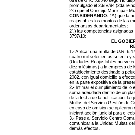
otra de U.R. 9.8940 según lo dis
promulgado el 23/IV/84 (2da reinc
2º.) que el Concejo Municipal- Mu
CONSIDERANDO:
1º.) que la n
reajustables los montos de las mu
ordenanzas departamentales;
2º.) las competencias asignadas
3797/10;
EL GOBIE
R
1.- Aplicar una multa de U.R. 6.
cuatro mil setecientos setenta y 
(Unidades Reajustables nueve co
diezmilésimas) a la empresa de Ma
establecimiento destinado a peluq
2082, con igual domicilio a efect
en la parte expositiva de la prese
2.- Intimar el cumplimiento de lo
suma adeudada dentro de un plazo
de la fecha de la notificación, l
Multas del Servicio Gestión de C
en caso de omisión se aplicarán
iniciará acción judicial para el cob
3.- Pase al Servicio Centro Comuna
comunicar a la Unidad Multas del
demás efectos.