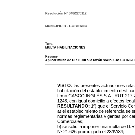
Resolución N°
348/22/0112
MUNICIPIO B - GOBIERNO
Tema:
MULTA HABILITACIONES
Resumen:
Aplicar multa de UR 10.00 a la razón social CASCO INGLÉ
VISTO:
las presentes actuaciones rela
habilitación del establecimiento dest
firma CASCO INGLÉS S.A., RUT 217 739
1246, con igual domicilio a efectos lega
RESULTANDO:
1º) que el Servicio C
a) el establecimiento de referencia se 
normas reglamentarias vigentes por care
Comerciales;
b) se solicita imponer una multa de U.R
Nº 21.626 promulgado el 23/IV/84;