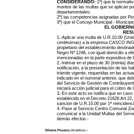
CONSIDERANDO:
1º) que la normativa
montos de las multas que se aplican po
departamentales;
2º) las competencias asignadas por Re
3º) que el Concejo Municipal - Municipi
EL GOBIERN
RES
1.-Aplicar una multa de U.R.10.00 (Uni
centésimas) a la empresa CASCO ING
propietario del establecimiento destin
Negro Nº 1246, con igual domicilio a ef
mencionadas en la parte expositiva de l
2.-Intimar en el plazo de 30 (treinta) dí
notificación, a la presentación de las ha
trámite vigente, requeridas en las actu
indicado en el numeral anterior, que d
del Servicio de Gestión de Contribuyen
iniciará acción judicial para el cobro de 
3.-En este acto se notifica que en caso
establecido en el Decreto 21626 Art 22,
sanción de U.R.15.00 por 1ª reincidenci
4.-Pase al Servicio Centro Comunal Zonal
comunicar a la Unidad Multas del Servi
demás efectos.-
,
.-
Silvana Pissano
Alcaldesa