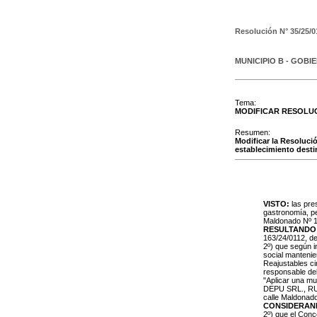
Resolución N°
35/25/0
MUNICIPIO B - GOBI
Tema:
MODIFICAR RESOLU
Resumen:
Modificar la Resolució
establecimiento desti
VISTO:
las pre
gastronomía, p
Maldonado Nº 19
RESULTANDO
163/24/0112, de 
2º) que según i
social manteni
Reajustables c
responsable del
"Aplicar una mu
DEPU SRL., RUT
calle Maldonado
CONSIDERAN
2º) que el Conc