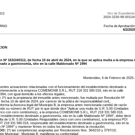
112
Nro de Expediente
2024-3230-98-00114
ERNO
Fecha de Aprobación
6
/
2
/
202
CION
n Nº 163/24/0112, de fecha 10 de abril de 2024, en la que se aplica multa a la empresa
nado a gastronomía, sito en la calle Maldonado Nº 1994
Montevideo,
6
de
Febrero
de
2025
.
sentes actuaciones relacionadas con el funcionamiento del establecimiento destinado a
erteneciente a la empresa COMEMONB S.R.L, RUT 218 331 580 018, sito en la calle
94, con igual domicilio a los efectos legales;
:
1º) que la propietaria del inmueble antes mencionado, fue multada por Resolución Nº
fecha 10 de abril de 2024, por carecer de la póliza de responsabilidad civil,;
nforma la Asesora legal del Municipio B, la empresa antes mencionada cambió de razón
endo su número de RUT por lo que donde dice "Aplicar una multa de U.R. 5.00 (Unidades
inco con cero centésimos), a la empresa COMEMONB S.R.L, RUT 218 331 580 018,
 establecimiento destinado a gastronomía, sito en la calle Maldonado Nº 1994", debe decir
lta de U.R. 5.00 (Unidades Reajustables cinco con cero centésimos), a la empresa POI
 218 331 580 018, responsable del establecimiento destinado a gastronomía, sito en la
 Nº 1994" y mantener firmes en todos los demás términos la resolución;
DO:
1º) las competencias asignadas por Resoluciones Nos. 3642/10 y 3797/10;
ejo Municipal - Municipio B, manifiesta su conformidad;