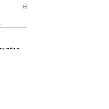
:
4
:
5
 responsable del
-