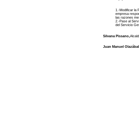
1.-Modificar la
empresa respons
las razones men
2.-Pase al Serv
del Servicio Ge
,
Silvana Pissano
Alcal
Juan Manuel Olazábal