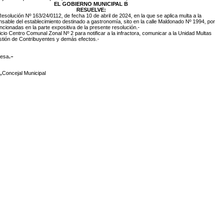
EL GOBIERNO MUNICIPAL B
RESUELVE:
 Resolución Nº 163/24/0112, de fecha 10 de abril de 2024, en la que se aplica multa a la
able del establecimiento destinado a gastronomía, sito en la calle Maldonado Nº 1994, por
cionadas en la parte expositiva de la presente resolución.-
icio Centro Comunal Zonal Nº 2 para notificar a la infractora, comunicar a la Unidad Multas
stión de Contribuyentes y demás efectos.-
.-
desa
,
Concejal Municipal