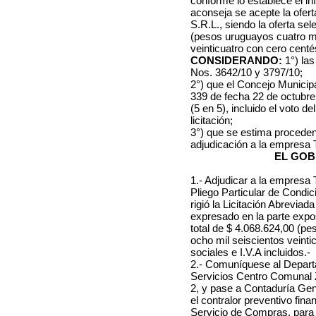
conforme lo establece el in
aconseja se acepte la ofer
S.R.L., siendo la oferta se
(pesos uruguayos cuatro mi
veinticuatro con cero centé
CONSIDERANDO:
1°) las
Nos. 3642/10 y 3797/10;
2°) que el Concejo Municip
339 de fecha 22 de octubre
(5 en 5), incluido el voto de
licitación;
3°) que se estima proceden
adjudicación a la empresa 
EL GOB
1.- Adjudicar a la empresa 
Pliego Particular de Condi
rigió la Licitación Abrevia
expresado en la parte expos
total de $ 4.068.624,00 (p
ocho mil seiscientos veinti
sociales e I.V.A incluidos.-
2.- Comuníquese al Depart
Servicios Centro Comunal 
2, y pase a Contaduría Gener
el contralor preventivo fina
Servicio de Compras, para l