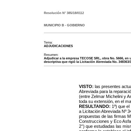
Resolución N°
385/18/0112
MUNICIPIO B - GOBIERNO
Tema:
ADJUDICACIONES
Resumen:
Adjudicar a la empresa TECOSE SRL, obra No. 5666, en un
descriptiva que rigió la Licitación Abreviada No. 348363/1
VISTO:
las presentes actu
Abreviada para la reparaci
(entre Zelmar Michelini y 
toda su extensión, en el mar
RESULTANDO:
1º) que el
a Licitación Abreviada Nº 
propuestas de las firmas M
Construcciones y Eco Asfal
2°) que estudiadas las mis