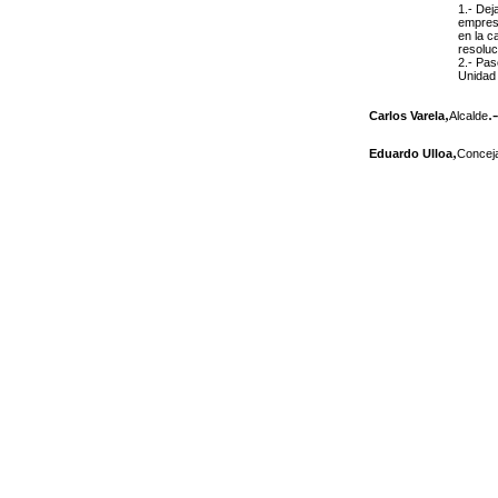
1.- Dej
empre
en la c
resoluc
2.- Pas
Unidad 
,
.-
Carlos Varela
Alcalde
,
Eduardo Ulloa
Conceja