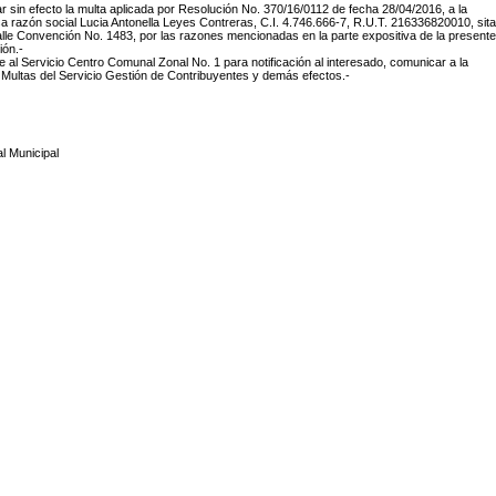
ar sin efecto la multa aplicada por Resolución No. 370/16/0112 de fecha 28/04/2016, a la
sa
razón social Lucia Antonella Leyes Contreras, C.I. 4.746.666-7, R.U.T. 216336820010, sita
alle Convención No. 1483, por las razones mencionadas en la parte expositiva de la presente
ión.-
e al Servicio Centro Comunal Zonal No. 1 para notificación al interesado, comunicar a la
Multas del Servicio Gestión de Contribuyentes y demás efectos.-
l Municipal