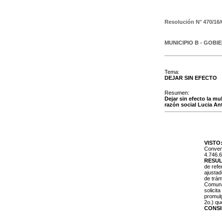
Resolución N°
470/16/
MUNICIPIO B - GOBI
Tema:
DEJAR SIN EFECTO
Resumen:
Dejar sin efecto la mu
razón social Lucia Ant
VISTO
Convenc
4.746.6
RESU
de refe
ajustad
de trám
Comunal
solicit
promulg
2o.) qu
CONS