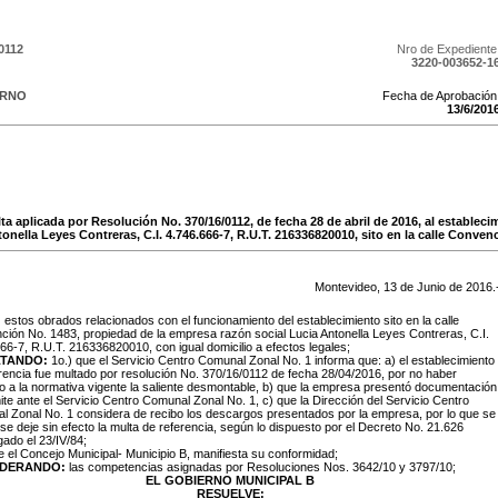
0112
Nro de Expediente
3220-003652-1
ERNO
Fecha de Aprobación
13
/
6
/
201
lta aplicada por Resolución No. 370/16/0112, de fecha 28 de abril de 2016, al establec
onella Leyes Contreras, C.I. 4.746.666-7, R.U.T. 216336820010, sito en la calle Conven
Montevideo,
13
de
Junio
de
2016
.
:
estos obrados relacionados con el funcionamiento del establecimiento sito en la calle
ión No. 1483, propiedad de la empresa razón social Lucia Antonella Leyes Contreras, C.I.
66-7, R.U.T. 216336820010, con igual domicilio a efectos legales;
LTANDO:
1o.) que el Servicio Centro Comunal Zonal No. 1 informa que: a) el establecimiento
rencia fue multado por resolución No. 370/16/0112 de fecha 28/04/2016, por no haber
o a la normativa vigente la saliente desmontable, b) que la empresa presentó documentación
ite ante el Servicio Centro Comunal Zonal No. 1, c) que la Dirección del Servicio Centro
 Zonal No. 1 considera de recibo los descargos presentados por la empresa, por lo que se
a se deje sin efecto la multa de referencia, según lo dispuesto por el Decreto No. 21.626
ado el 23/IV/84;
e el Concejo Municipal- Municipio B, manifiesta su conformidad;
IDERANDO:
las competencias asignadas por Resoluciones Nos. 3642/10 y 3797/10;
EL GOBIERNO MUNICIPAL B
RESUELVE: