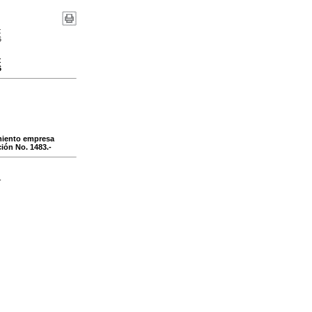
:
6
:
6
imiento empresa
ción No. 1483.-
-