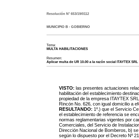
Resolución N°
653/19/0112
MUNICIPIO B - GOBIERNO
Tema:
MULTA HABILITACIONES
Resumen:
Aplicar multa de UR 10.00 a la razón social ITAYTEX SRL
VISTO:
las presentes actuaciones rela
habilitación del establecimiento des
propiedad de la empresa ITAYTEX SRL 
Rincón No. 626, con igual domicilio a ef
RESULTANDO:
1º.) que el Servicio C
el establecimiento de referencia se enc
normas reglamentarias vigentes por care
Comerciales, del Servicio de Instalacio
Dirección Nacional de Bomberos, b) se 
según lo dispuesto por el Decreto Nº 2