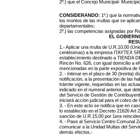
2º.) que el Concejo Municipal- Municipi
CONSIDERANDO:
1º.) que la normati
los montos de las multas que se aplica
departamentales;
2º.) las competencias asignadas por R
EL GOBIERN
RES
1.- Aplicar una multa de U.R.10.00 (Un
centésimas) a la empresa ITAYTEX SRL
establecimiento destinado a TIENDA D
Rincón No. 626, con igual domicilio a ef
mencionadas en la parte expositiva de l
2. - Intimar en el plazo de 30 (treinta) 
notificación, a la presentación de las ha
trámite vigente, requeridas en las actu
indicado en el numeral anterior, que d
del Servicio de Gestión de Contribuyen
iniciará acción judicial para el cobro de 
3. - En este acto se notifica que en ca
lo establecido en el Decreto 21626 Art 
sanción de U.R.15.00 por 1era reinciden
4. - Pase al Servicio Centro Comunal Zona
comunicar a la Unidad Multas del Servi
demás efectos.-