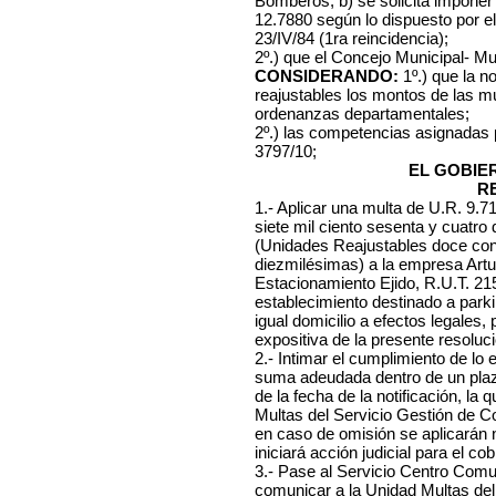
Bomberos, b) se solicita imponer
12.7880 según lo dispuesto por e
23/IV/84 (1ra reincidencia);
2º.) que el Concejo Municipal- Mu
CONSIDERANDO:
1º.) que la n
reajustables los montos de las mu
ordenanzas departamentales;
2º.) las competencias asignadas
3797/10;
EL GOBIE
R
1.- Aplicar una multa de U.R. 9.
siete mil ciento sesenta y cuatro
(Unidades Reajustables doce con
diezmilésimas) a la empresa Art
Estacionamiento Ejido, R.U.T. 21
establecimiento destinado a parkin
igual domicilio a efectos legales
expositiva de la presente resoluci
2.- Intimar el cumplimiento de lo
suma adeudada dentro de un plazo
de la fecha de la notificación, l
Multas del Servicio Gestión de C
en caso de omisión se aplicarán
iniciará acción judicial para el cob
3.- Pase al Servicio Centro Comuna
comunicar a la Unidad Multas del