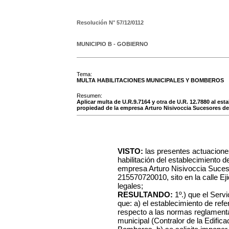
Resolución N°
57/12/0112
MUNICIPIO B - GOBIERNO
Tema:
MULTA HABILITACIONES MUNICIPALES Y BOMBEROS
Resumen:
Aplicar multa de U.R.9.7164 y otra de U.R. 12.7880 al est
propiedad de la empresa Arturo Nisivoccia Sucesores de
VISTO:
las presentes actuacione
habilitación del establecimiento d
empresa Arturo Nisivoccia Suces
215570720010, sito en la calle Eji
legales;
RESULTANDO:
1º.) que el Serv
que: a) el establecimiento de ref
respecto a las normas reglamentar
municipal (Contralor de la Edifica