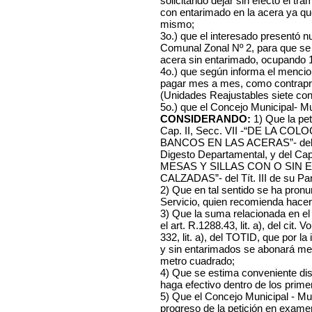
solicitando dejar sin efecto el tr
con entarimado en la acera ya que
mismo;
3o.) que el interesado
presentó nu
Comunal Zonal Nº 2, para que se l
acera sin entarimado, ocupando 
4o.) que según informa el mencio
pagar mes a mes, como contrapre
(Unidades Reajustables siete co
5o.) que el Concejo Municipal- Mu
CONSIDERANDO:
1) Que la pet
Cap. II, Secc. VII -“DE LA C
BANCOS EN LAS ACERAS”- del Lº X
Digesto Departamental, y del 
MESAS Y SILLAS CON O SIN 
CALZADAS”- del Tít. III de su Pa
2) Que en tal sentido se ha pronu
Servicio, quien recomienda hacer l
3) Que la suma relacionada en el
el art. R.1288.43, lit. a), del cit. 
332, lit. a), del TOTID, que por la
y sin entarimados se abonará me
metro cuadrado;
4) Que se estima conveniente dis
haga efectivo dentro de los prim
5) Que el Concejo Municipal - Mu
progreso de la petición en exame