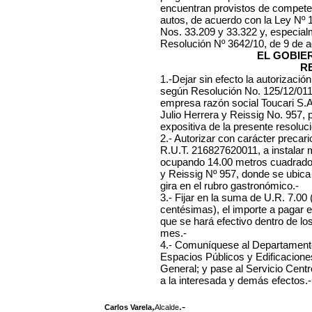
encuentran provistos de competen
autos, de acuerdo con la Ley Nº
Nos. 33.209 y 33.322 y, especialme
Resolución Nº 3642/10, de 9 de a
EL GOBIE
R
1.-Dejar sin efecto la autorizació
según Resolución No. 125/12/0112
empresa
razón social Toucari S.A
Julio Herrera y Reissig No. 957,
expositiva de la presente resoluci
2.- Autorizar con carácter precari
R.U.T. 216827620011, a instalar m
ocupando 14.00 metros cuadrados, 
y Reissig Nº 957, donde se ubica
gira en el rubro gastronómico.-
3.- Fijar en la suma de U.R. 7.00
centésimas), el importe a pagar 
que se hará efectivo dentro de lo
mes.-
4.-
Comuníquese al Departamento 
Espacios Públicos y Edificaciones
General; y pase al Servicio Centr
a la interesada y demás efectos.-
,
.-
Carlos Varela
Alcalde