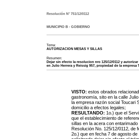
Resolución N°
751/12/0112
MUNICIPIO B - GOBIERNO
Tema:
AUTORIZACION MESAS Y SILLAS
Resumen:
Dejar sin efecto la resolucion nro 125/12/0112 y autorizar
en Julio Herrera y Reissig 957, propiedad de la empres
VISTO:
estos obrados relacionad
gastronomía, sito en la calle Jul
la empresa razón social Toucari 
domicilio a efectos legales;
RESULTANDO:
1o.) que el Ser
que el establecimiento de referen
sillas en la acera con entarima
Resolución No. 125/12/0112, de f
2o.) que en fecha 7 de agosto de 