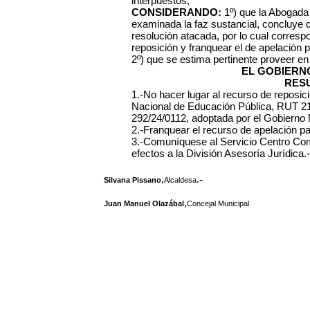
interpuestos;
CONSIDERANDO:
1º) que la Abogada 
examinada la faz sustancial, concluye q
resolución atacada, por lo cual corresp
reposición y franquear el de apelación p
2º) que se estima pertinente proveer en 
EL GOBIERN
RES
1.-No hacer lugar al recurso de reposici
Nacional de Educación Pública, RUT 21
292/24/0112, adoptada por el Gobierno M
2.-Franquear el recurso de apelación par
3.-Comuníquese al Servicio Centro Com
efectos a la División Asesoría Jurídica.-
,
.-
Silvana Pissano
Alcaldesa
,
Juan Manuel Olazábal
Concejal Municipal