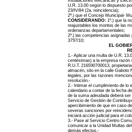
Instalaciones Mecánicas y Eléctri
U.R. 13.00 según lo dispuesto po
23/IV/84 (2a. reincidencia);
2º.) que el Concejo Municipal- Mu
CONSIDERANDO:
1º.) que la n
reajustables los montos de las mu
ordenanzas departamentales;
2º.) las competencias asignadas
3797/10;
EL GOBIE
R
1.- Aplicar una multa de U.R. 13
centésimas) a la empresa
razón 
R.U.T. 216590700013, propietaria
almacén, sito en la calle Gaboto 
legales, por las razones menciona
resolución.-
2.- Intimar el cumplimiento de lo 
calendario a contar de la fecha d
de la suma adeudada deberá ser 
Servicio de Gestión de Contribuye
apercibimiento de que en caso d
severas sanciones por reincidenc
iniciará acción judicial para el co
3.- Pase al Servicio Centro Comuna
comunicar a la Unidad Multas del
demás efectos.-