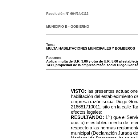
Resolución N°
604/14/0112
MUNICIPIO B - GOBIERNO
Tema:
MULTA HABILITACIONES MUNICIPALES Y BOMBEROS
Resumen:
Aplicar multa de U.R. 3.00 y otra de U.R. 5.00 al estable
1439, propiedad de la empresa razón social Diego Gonzále
VISTO:
las presentes actuacione
habilitación del establecimiento d
empresa razón social Diego Gonzá
216681710011, sito en la calle Ta
efectos legales;
RESULTANDO:
1º.) que el Serv
que: a) el establecimiento de ref
respecto a las normas reglamentar
municipal (Declaración Jurada de