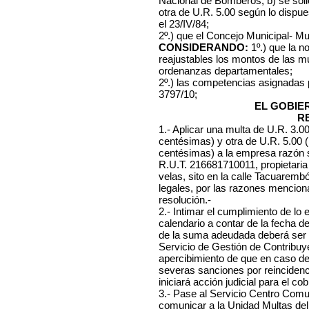
Nacional de Bomberos, b) se soli
otra de U.R. 5.00 según lo dispu
el 23/IV/84;
2º.) que el Concejo Municipal- Mu
CONSIDERANDO:
1º.) que la n
reajustables los montos de las mu
ordenanzas departamentales;
2º.) las competencias asignadas
3797/10;
EL GOBIE
R
1.- Aplicar una multa de U.R. 3.0
centésimas) y otra de U.R. 5.00 
centésimas) a la empresa razón 
R.U.T. 216681710011, propietaria
velas, sito en la calle Tacuarembó
legales, por las razones menciona
resolución.-
2.- Intimar el cumplimiento de lo 
calendario a contar de la fecha d
de la suma adeudada deberá ser 
Servicio de Gestión de Contribuye
apercibimiento de que en caso d
severas sanciones por reincidenc
iniciará acción judicial para el co
3.- Pase al Servicio Centro Comuna
comunicar a la Unidad Multas del