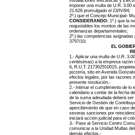
Instalaciones Mecánicas y Eléctri
imponer una multa de U.R. 3.00 s
21.626 promulgado el 23/IV/84;
2º.) que el Concejo Municipal- Mu
CONSIDERANDO:
1º.) que la n
reajustables los montos de las mu
ordenanzas departamentales;
2º.) las competencias asignadas
3797/10;
EL GOBIE
R
1.- Aplicar una multa de U.R. 3.0
centésimas) a la empresa
razón 
6, R.U.T. 217302910015, propietar
pizzería, sito en Avenida Gonzalo
efectos legales, por las razones 
presente resolución.-
2.- Intimar el cumplimiento de lo 
calendario a contar de la fecha d
de la suma adeudada deberá ser 
Servicio de Gestión de Contribuye
apercibimiento de que en caso d
severas sanciones por reincidenc
iniciará acción judicial para el co
3.- Pase al Servicio Centro Comuna
comunicar a la Unidad Multas del
demás efectos.-