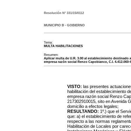
Resolución N°
331/15/0112
MUNICIPIO B - GOBIERNO
Tema:
MULTA HABILITACIONES
Resumen:
Aplicar multa de U.R. 3.00 al establecimiento destinado 
empresa razón social Renzo Capobianco, C.I. 4.412.060-6
VISTO:
las presentes actuacione
habilitación del establecimiento d
empresa razón social Renzo Capo
217302910015, sito en Avenida G
domicilio a efectos legales;
RESULTANDO:
1º.) que el Serv
que: a) el establecimiento de ref
respecto a las normas reglamentar
Habilitación de Locales por carece