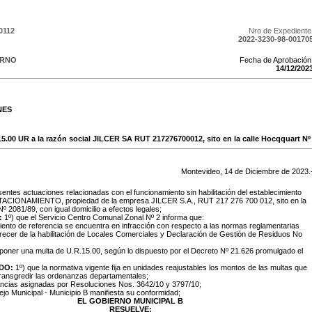
0112
Nro de Expediente
2022-3230-98-00170
ERNO
Fecha de Aprobación
14
/
12
/
202
NES
15.00 UR a la razón social JILCER SA RUT 217276700012, sito en la calle Hocqquart Nº 
Montevideo,
14
de
Diciembre
de
2023
.
sentes actuaciones relacionadas con el funcionamiento sin habilitación del establecimiento
TACIONAMIENTO, propiedad de la empresa JILCER S.A., RUT 217 276 700 012, sito en la
º 2081/89, con igual domicilio a efectos legales;
:
1º) que el Servicio Centro Comunal Zonal Nº 2 informa que:
miento de referencia se encuentra en infracción con respecto a las normas reglamentarias
recer de la habilitación de Locales Comerciales y Declaración de Gestión de Residuos No
imponer una multa de U.R.15.00, según lo dispuesto por el Decreto Nº 21.626 promulgado el
DO:
1º) que la normativa vigente fija en unidades reajustables los montos de las multas que
transgredir las ordenanzas departamentales;
encias asignadas por Resoluciones Nos. 3642/10 y 3797/10;
ejo Municipal - Municipio B manifiesta su conformidad;
EL GOBIERNO MUNICIPAL B
RESUELVE: