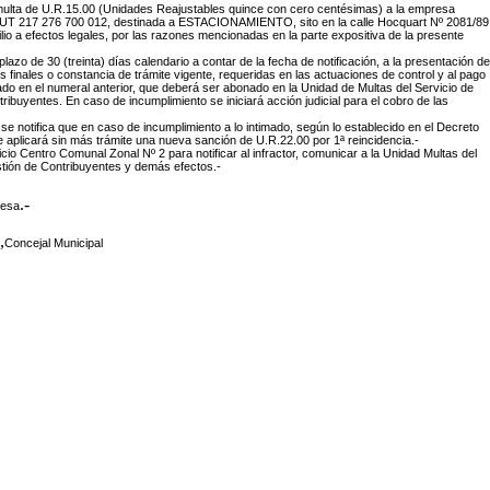
 multa de U.R.15.00 (Unidades Reajustables quince con cero centésimas) a la empresa
UT 217 276 700 012, destinada a ESTACIONAMIENTO, sito en la calle Hocquart Nº 2081/89
ilio a efectos legales, por las razones mencionadas en la parte expositiva de la presente
 plazo de 30 (treinta) días calendario a contar de la fecha de notificación, a la presentación de
es finales o constancia de trámite vigente, requeridas en las actuaciones de control y al pago
ado en el numeral anterior, que deberá ser abonado en la Unidad de Multas del Servicio de
ribuyentes. En caso de incumplimiento se iniciará acción judicial para el cobro de las
 se notifica que en caso de incumplimiento a lo intimado, según lo establecido en el Decreto
e aplicará sin más trámite una nueva sanción de U.R.22.00 por 1ª reincidencia.-
icio Centro Comunal Zonal Nº 2 para notificar al infractor, comunicar a la Unidad Multas del
tión de Contribuyentes y demás efectos.-
.-
desa
,
Concejal Municipal