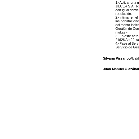
1.-Aplicar una
JILCER S.A., R
con igual domic
resolución.-
2.-Intimar en el
las habilitacion
del monto indic
Gestión de Cont
multas.-
3.-En este acto
21626 Art 22, s
4.-Pase al Serv
Servicio de Ges
,
Silvana Pissano
Alcal
Juan Manuel Olazábal