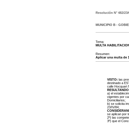
Resolución N°
482/23/
MUNICIPIO B - GOBI
Tema:
MULTA HABILITACIO
Resumen:
Aplicar una multa de 
VISTO:
las pre
destinado a ES
calle Hocquart N
RESULTANDO
a) el estableci
vigentes por ca
Domiciliarios;
b) se solicita 
23/IV/84;
CONSIDERAN
se aplican por 
2º) las compet
3º) que el Conc