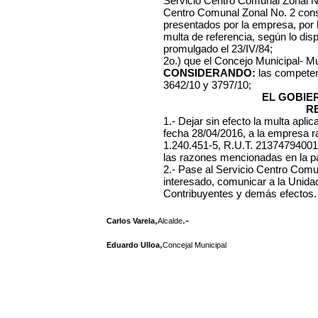
Servicio Centro Comunal Zonal No.
Centro Comunal Zonal No. 2 cons
presentados por la empresa, por lo
multa de referencia, según lo dis
promulgado el 23/IV/84;
2o.) que el Concejo Municipal- Mu
CONSIDERANDO:
las competen
3642/10 y 3797/10;
EL GOBIE
R
1.- Dejar sin efecto la multa apl
fecha 28/04/2016, a la empresa r
1.240.451-5, R.U.T. 213747940015
las razones mencionadas en la par
2.- Pase al Servicio Centro Comun
interesado, comunicar a la Unida
Contribuyentes y demás efectos.
,
.-
Carlos Varela
Alcalde
,
Eduardo Ulloa
Concejal Municipal