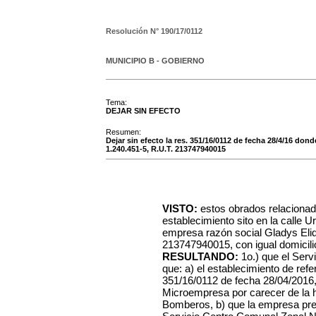
Resolución N°
190/17/0112
MUNICIPIO B - GOBIERNO
Tema:
DEJAR SIN EFECTO
Resumen:
Dejar sin efecto la res. 351/16/0112 de fecha 28/4/16 dond
1.240.451-5, R.U.T. 213747940015
VISTO:
estos obrados relacionad
establecimiento sito en la calle 
empresa razón social Gladys Elid
213747940015, con igual domicilio
RESULTANDO:
1o.) que el Ser
que: a) el establecimiento de ref
351/16/0112 de fecha 28/04/2016, 
Microempresa por carecer de la ha
Bomberos, b) que la empresa pre