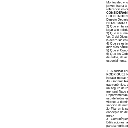
Montevideo y lo
jueves hasta la
referencia en c
CONSIDERAN
COLOCACIÓN DE
Digesto Depar
ENTARIMADO EN
2) Que en tal s
lugar a lo solici
3) Que la suma r
Vol. X del Diges
la acera sin en
4) Que se estim
diez días hábil
5) Que el Conce
6) Que los Gobi
de autos, de ac
especialmente, 
1.- Autorizar 
RODRIGUEZ NOB
instalar mesas 
Av. Gonzalo Ram
gastronómico, co
un seguro de re
mensual fijado 
Departamental d
uso definidos e
viernes a domin
sanción de nue
2.- Fijar en la
concepto de der
mes.-
3.- Comuníques
Edificaciones, 
para la notifica