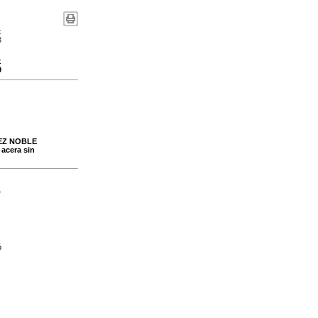
:
3
:
9
UEZ NOBLE
 acera sin
-
s
ó