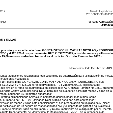
0112
Nro de Expediente
2019-3230-98-00099
ERNO
Fecha de Aprobación
2
/
10
/
201
S Y SILLAS
ter precario y revocable, a la firma GONCALVES CONIL MATHIAS NICOLAS y RODRIG
2-8 y 4.428.921-0 respectivamente, RUT 218397670015, a instalar mesas y sillas en la
15,60 metros cuadrados, frente al local de la Av. Gonzalo Ramírez No.1652.-
Montevideo,
2
de
Octubre
de
2019
.
sentes actuaciones relacionadas con la solicitud de autorización para la instalación de mesa
arimado en la via pública;
:
1o.) que la firma GONCALVES CONIL MATHIAS NICOLAS y RODRIGUEZ NOBLE
.718.292-8 y 4.428.921-0 respectivamente, RUT 218397670015, propietaria del
 que gira en el ramo de gastronomía en el local de la Av. Gonzalo Ramírez No.1652, present
l Servicio Centro Comunal Zonal No. 2, para que se la autorice a instalar mesas y sillas en la
rimado, ocupando 15,60 metros cuadrados;
n informa el mencionado Servicio, la nombrada debería pagar mes a mes, como
n, el importe de U.R. 8.00 (Unidades Reajustables ocho con cero centésimos);
orización de mesas y sillas está condicionada: a) a la presentación en un plazo de 5 (cinco)
 la notificación de un seguro de responsabilidad civil y el depósito de garantía equivalente a 3
l importe mensual fijado en el numeral 2; y b) al cumplimiento de lo dispuesto por el Decreto
a Junta Departamental de Montevideo, la Resolución No. 1758/16 de la Intendencia de