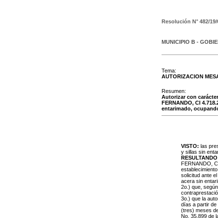
Resolución N°
482/19/
MUNICIPIO B - GOBI
Tema:
AUTORIZACION MESA
Resumen:
Autorizar con carác
FERNANDO, CI 4.718.29
entarimado, ocupando 
VISTO:
las pre
y sillas sin ent
RESULTANDO
FERNANDO, CI 4
establecimiento
solicitud ante e
acera sin enta
2o.) que, segú
contraprestació
3o.) que la aut
días a partir de
(tres) meses de
No. 35.899 de l