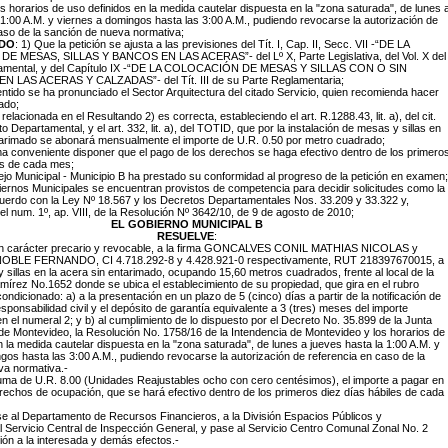
s horarios de uso definidos en la medida cautelar dispuesta en la "zona saturada", de lunes 
 1:00 A.M. y viernes a domingos hasta las 3:00 A.M., pudiendo revocarse la autorización de
aso de la sanción de nueva normativa;
DO
: 1) Que la petición se ajusta a las previsiones del Tít. I, Cap. II, Secc. VII -“DE LA
 MESAS, SILLAS Y BANCOS EN LAS ACERAS”- del Lº X, Parte Legislativa, del Vol. X del
tamental, y del Capítulo IX -“DE LA COLOCACIÓN DE MESAS Y SILLAS CON O SIN
 LAS ACERAS Y CALZADAS”- del Tít. III de su Parte Reglamentaria;
entido se ha pronunciado el Sector Arquitectura del citado Servicio, quien recomienda hacer
tado;
elacionada en el Resultando 2) es correcta, estableciendo el art. R.1288.43, lit. a), del cit.
to Departamental, y el art. 332, lit. a), del TOTID, que por la instalación de mesas y sillas en
tarimado se abonará mensualmente el importe de U.R. 0.50 por metro cuadrado;
a conveniente disponer que el pago de los derechos se haga efectivo dentro de los primero
es de cada mes;
jo Municipal - Municipio B ha prestado su conformidad al progreso de la petición en examen;
ernos Municipales se encuentran provistos de competencia para decidir solicitudes como la
uerdo con la Ley Nº 18.567 y los Decretos Departamentales Nos. 33.209 y 33.322 y,
el num. 1º, ap. VIII, de la Resolución Nº 3642/10, de 9 de agosto de 2010;
EL GOBIERNO MUNICIPAL B
RESUELVE
:
con carácter precario y revocable, a la firma GONCALVES CONIL MATHIAS NICOLAS y
LE FERNANDO, CI 4.718.292-8 y 4.428.921-0 respectivamente, RUT 218397670015, a
y sillas en la acera sin entarimado, ocupando 15,60 metros cuadrados, frente al local de la
írez No.1652 donde se ubica el establecimiento de su propiedad, que gira en el rubro
ndicionado: a) a la presentación en un plazo de 5 (cinco) días a partir de la notificación de
sponsabilidad civil y el depósito de garantía equivalente a 3 (tres) meses del importe
en el numeral 2; y b) al cumplimiento de lo dispuesto por el Decreto No. 35.899 de la Junta
e Montevideo, la Resolución No. 1758/16 de la Intendencia de Montevideo y los horarios de
n la medida cautelar dispuesta en la "zona saturada", de lunes a jueves hasta la 1:00 A.M. y
gos hasta las 3:00 A.M., pudiendo revocarse la autorización de referencia en caso de la
va normativa.-
 suma de U.R. 8.00 (Unidades Reajustables ocho con cero centésimos), el importe a pagar en
echos de ocupación, que se hará efectivo dentro de los primeros diez días hábiles de cada
e al Departamento de Recursos Financieros, a la División Espacios Públicos y
al Servicio Central de Inspección General, y pase al Servicio Centro Comunal Zonal No. 2
ción a la interesada y demás efectos.-