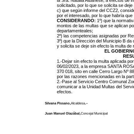
la Sra. Natalia Albanese, a efectos de 
solicitado, por lo que se solicita se deje
c) que según informe del CCZ2, consid
por el interesado, por lo que habría que 
CONSIDERANDO:
1º) que la normativa
montos de las multas que se aplican po
departamenteales;
2º) las competencias asignadas por Re
3º) que la Dirección del Municipio B da
y solicita se deje sin efecto la multa de 
EL GOBIERN
RES
1.-Dejar sin efecto la multa aplicada p
06/02/2023, a la empresa SANTA R
370 018, sito en calle Cerro Largo Nº 88
por las razones mencionadas en la parte
2.-Pase al Servicio Centro Comunal Zona
comunicar a la Unidad Multas del Serv
efectos.
,
.-
Silvana Pissano
Alcaldesa
,
Juan Manuel Olazábal
Concejal Municipal