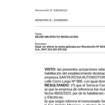
Resolución N°
138/23/0112
MUNICIPIO B - GOBIERNO
Tema:
DEJAR SIN EFECTO RESOLUCION
Resumen:
Dejar sin efecto la multa aplicada por Resolución Nº 
S.A., RUT 210 343 370 018
VISTO:
las presentes actuaciones rela
habilitación del establecimiento dest
empresa SANTA ROSA AUTOMOTORES S
calle Cerro Largo Nº 888, con igual domi
RESULTANDO:
1º) que el Servicio C
a) que la empresa de referencia fue mu
fecha 06/02/2023, por de la habilitació
y Eléctricas;
b) que según informa el mencionado Se