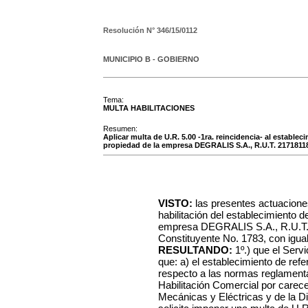
Resolución N°
346/15/0112
MUNICIPIO B - GOBIERNO
Tema:
MULTA HABILITACIONES
Resumen:
Aplicar multa de U.R. 5.00 -1ra. reincidencia- al establec
propiedad de la empresa DEGRALIS S.A., R.U.T. 21718118
VISTO:
las presentes actuacione
habilitación del establecimiento d
empresa DEGRALIS S.A., R.U.T. 2
Constituyente No. 1783, con igual
RESULTANDO:
1º.) que el Serv
que: a) el establecimiento de ref
respecto a las normas reglamentar
Habilitación Comercial por carece
Mecánicas y Eléctricas y de la D