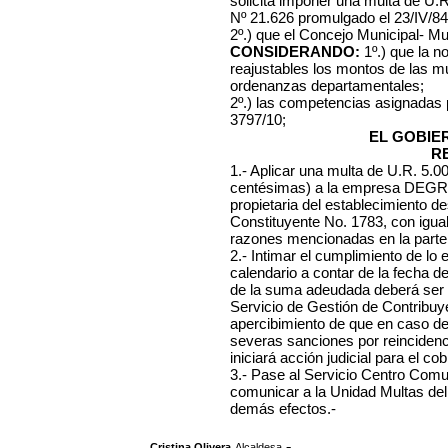
solicita imponer una multa de U.R
Nº 21.626 promulgado el 23/IV/84 
2º.) que el Concejo Municipal- Mu
CONSIDERANDO:
1º.) que la n
reajustables los montos de las mu
ordenanzas departamentales;
2º.) las competencias asignadas
3797/10;
EL GOBIE
R
1.- Aplicar una multa de U.R. 5.
centésimas) a la empresa
DEGRA
propietaria del establecimiento de
Constituyente No. 1783, con igual 
razones mencionadas en la parte 
2.- Intimar el cumplimiento de lo 
calendario a contar de la fecha d
de la suma adeudada deberá ser 
Servicio de Gestión de Contribuye
apercibimiento de que en caso d
severas sanciones por reincidenc
iniciará acción judicial para el co
3.- Pase al Servicio Centro Comuna
comunicar a la Unidad Multas del
demás efectos.-
,
.-
Cristina Olivera
Alcaldesa