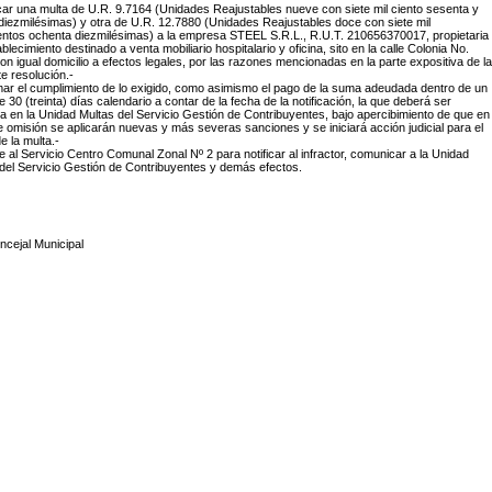
icar una multa de U.R. 9.7164 (Unidades Reajustables nueve con siete mil ciento sesenta y
diezmilésimas) y otra de U.R. 12.7880 (Unidades Reajustables doce con siete mil
ntos ochenta diezmilésimas) a la empresa STEEL S.R.L., R.U.T. 210656370017, propietaria
ablecimiento destinado a venta mobiliario hospitalario y oficina, sito en la calle Colonia No.
on igual domicilio a efectos legales, por las razones mencionadas en la parte expositiva de la
e resolución.-
imar el cumplimiento de lo exigido, como asimismo el pago de la suma adeudada dentro de un
e 30 (treinta) días calendario a contar de la fecha de la notificación, la que deberá ser
 en la Unidad Multas del Servicio Gestión de Contribuyentes, bajo apercibimiento de que en
 omisión se aplicarán nuevas y más severas sanciones y se iniciará acción judicial para el
e la multa.-
e al Servicio Centro Comunal Zonal Nº 2 para notificar al infractor, comunicar a la Unidad
del Servicio Gestión de Contribuyentes y demás efectos.
ncejal Municipal