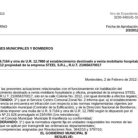
112
Nro de Expediente
3230-040141-1
ERNO
Fecha de Aprobación
2
/
2
/
201
NES MUNICIPALES Y BOMBEROS
9.7164 y otra de U.R. 12.7880 al establecimiento destinado a venta mobiliario hospitala
2012 propiedad de la empresa STEEL S.R.L., R.U.T. 210656370017
Montevideo,
2
de
Febrero
de
2012
.
:
las presentes actuaciones relacionadas con el funcionamiento sin habilitación del
cimiento destinado a venta mobiliario hospitalario y oficina, propiedad de la empresa STEEL
 R.U.T. 210656370017, sito en la calle Colonia No. 2012, con igual domicilio a efectos legales;
TANDO:
1º.) que el Servicio Centro Comunal Zonal No. 2 informa que: a) el establecimiento
rencia se encuentra en infracción con respecto a las normas reglamentarias vigentes por
e habilitación municipal (Contralor de la Edificación), y de la Dirección Nacional de Bomberos,
olicita imponer una multa de U.R. 9.7164 y otra de U.R. 12.7880 según lo dispuesto por el
 Nº 21.626 promulgado el 23/IV/84 (1ra reincidencia);
e el Concejo Municipal- Municipio B manifiesta su conformidad;
IDERANDO:
1º.) que la normativa vigente fija en unidades reajustables los montos de las
que se aplican por transgredir las ordenanzas departamentales;
s competencias asignadas por Resoluciones Nos. 3642/10 y 3797/10;
EL GOBIERNO MUNICIPAL B
RESUELVE: