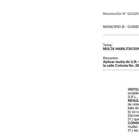
Resolución N°
12/12/0
MUNICIPIO B - GOBI
Tema:
MULTA HABILITACIO
Resumen:
Aplicar multa de U.R. 
la calle Colonia No. 
VISTO
estable
S.R.L.,
RESUL
de refe
falta d
b) se s
Decreto
2º.) qu
CONS
multas 
2º.) la