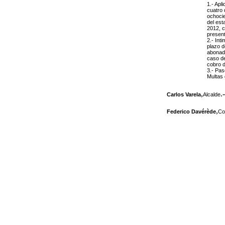
1.- Apl
cuatro 
ochocie
del est
2012, c
present
2.- Int
plazo d
abonada
caso de
cobro d
3.- Pas
Multas 
,
.-
Carlos Varela
Alcalde
,
Federico Davérède
Co