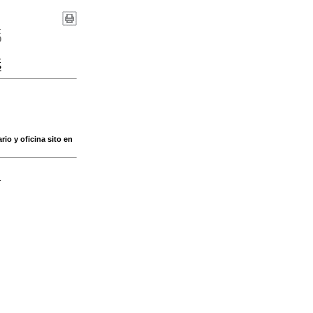
:
0
:
2
rio y oficina sito en
-