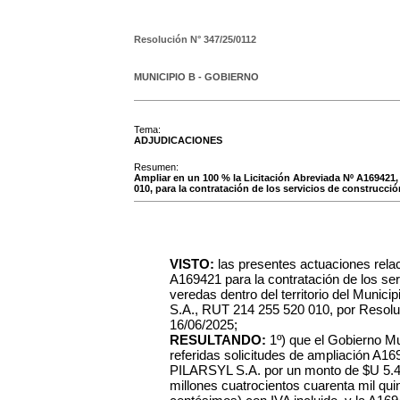
Resolución N°
347/25/0112
MUNICIPIO B - GOBIERNO
Tema:
ADJUDICACIONES
Resumen:
Ampliar en un 100 % la Licitación Abreviada Nº A169421
010, para la contratación de los servicios de construcció
VISTO:
las presentes actuaciones rela
A169421 para la contratación de los se
veredas dentro del territorio del Munic
S.A., RUT 214 255 520 010, por Resolu
16/06/2025;
RESULTANDO:
1º) que el Gobierno M
referidas solicitudes de ampliación A1
PILARSYL S.A. por un monto de $U 5.4
millones cuatrocientos cuarenta mil qu