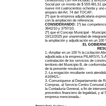
centésimos) con IVA incluido, y la A1
Social por un monto de $ 559.481,51 (p
nueve mil cuatrocientos ochenta y uno 
amparo del Art. 74 del TOCAF;
2º) que la empresa adjudicataria expre
con la ampliación de referencia;
CONSIDERANDO:
1º) las competenci
3642/10 y 3797/10;
2º) que el Concejo Municipal - Municip
10/12/2025 por unanimidad de integrantes
la ampliación y adjudicación en un 100 %
EL GOBIERN
RES
1.-Ampliar en un 100 % la Licitación A
adjudicada a la empresa PILARSYL S.A
contratación de los servicios de const
territorio del Municipio B, de conformid
de la presente resolución.-
2.-La erogación resultante será atendid
A169421.-
3.-Comuníquese al Departamento de Re
Compras, al Servicio Centro Comunal Zo
la Contaduría General, a fin de intervenir
preventivo financiero de legalidad, y al
empresa mencionada.-
,
.-
Patricia Soria
Alcaldesa