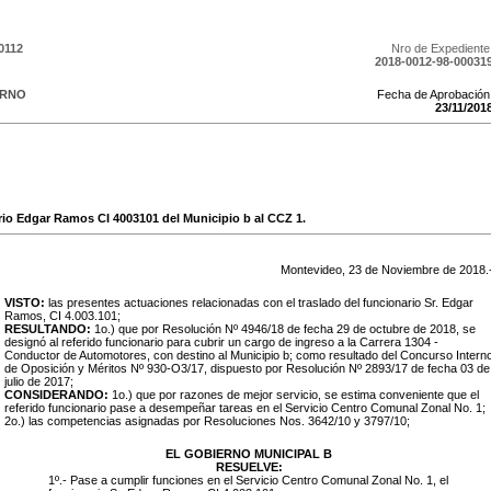
0112
Nro de Expediente
2018-0012-98-00031
ERNO
Fecha de Aprobación
23
/
11
/
201
rio Edgar Ramos CI 4003101 del Municipio b al CCZ 1.
Montevideo,
23
de
Noviembre
de
2018
.
VISTO:
las presentes actuaciones relacionadas con el traslado del funcionario Sr. Edgar
Ramos, CI 4.003.101;
RESULTANDO:
1o.) que por Resolución Nº 4946/18 de fecha 29 de octubre de 2018, se
designó al referido funcionario para cubrir un cargo de ingreso a la Carrera 1304 -
Conductor de Automotores, con destino al Municipio b; como resultado del Concurso Intern
de Oposición y Méritos Nº 930-O3/17, dispuesto por Resolución Nº 2893/17 de fecha 03 de
julio de 2017;
CONSIDERANDO:
1o.) que por razones de mejor servicio, se estima conveniente que el
referido funcionario pase a desempeñar tareas en el Servicio Centro Comunal Zonal No. 1;
2o.) las competencias asignadas por Resoluciones Nos. 3642/10 y 3797/10;
EL GOBIERNO MUNICIPAL B
RESUELVE:
1º.- Pase a cumplir funciones en el Servicio Centro Comunal Zonal No. 1, el