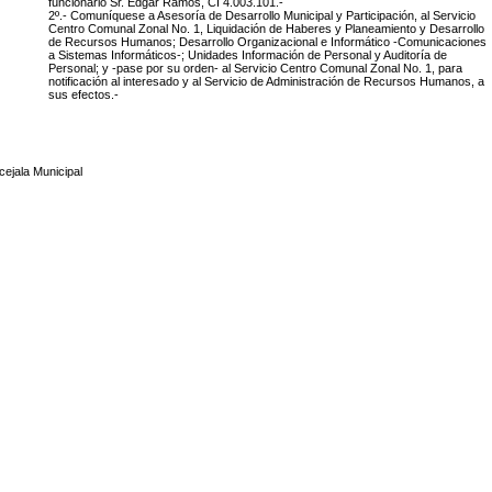
funcionario Sr. Edgar Ramos, CI 4.003.101.-
2º.- Comuníquese a Asesoría de Desarrollo Municipal y Participación, al Servicio
Centro Comunal Zonal No. 1, Liquidación de Haberes y Planeamiento y Desarrollo
de Recursos Humanos; Desarrollo Organizacional e Informático -Comunicaciones
a Sistemas Informáticos-; Unidades Información de Personal y Auditoría de
Personal; y -pase por su orden- al Servicio Centro Comunal Zonal No. 1, para
notificación al interesado y al Servicio de Administración de Recursos Humanos, a
sus efectos.-
ejala Municipal