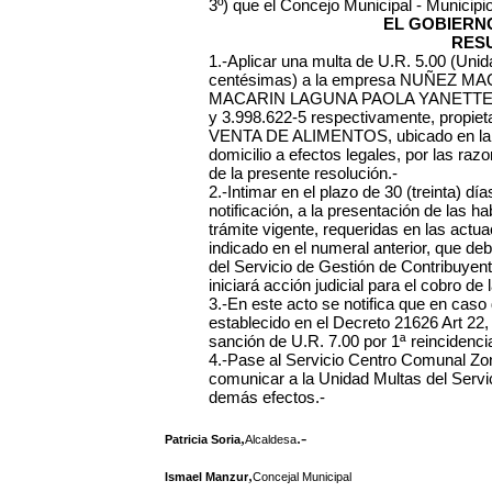
3º) que el Concejo Municipal - Municipi
EL GOBIERN
RES
1.-Aplicar una multa de U.R. 5.00 (Uni
centésimas) a la empresa NUÑEZ M
MACARIN LAGUNA PAOLA YANETTE, RUT
y 3.998.622-5 respectivamente, propieta
VENTA DE ALIMENTOS, ubicado en la ca
domicilio a efectos legales, por las ra
de la presente resolución.-
2.-Intimar en el plazo de 30 (treinta) dí
notificación, a la presentación de las ha
trámite vigente, requeridas en las actu
indicado en el numeral anterior, que d
del Servicio de Gestión de Contribuyen
iniciará acción judicial para el cobro de 
3.-En este acto se notifica que en caso
establecido en el Decreto 21626 Art 22,
sanción de U.R. 7.00 por 1ª reincidenci
4.-Pase al Servicio Centro Comunal Zonal
comunicar a la Unidad Multas del Servi
demás efectos.-
,
.-
Patricia Soria
Alcaldesa
,
Ismael Manzur
Concejal Municipal