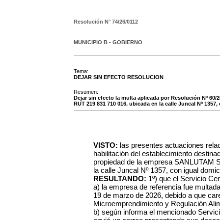
Resolución N°
74/26/0112
MUNICIPIO B - GOBIERNO
Tema:
DEJAR SIN EFECTO RESOLUCION
Resumen:
Dejar sin efecto la multa aplicada por Resolución Nº 60
RUT 219 831 710 016, ubicada en la calle Juncal Nº 1357, 
VISTO:
las presentes actuaciones rela
habilitación del establecimiento des
propiedad de la empresa SANLUTAM S.
la calle Juncal Nº 1357, con igual domici
RESULTANDO:
1º) que el Servicio C
a) la empresa de referencia fue multad
19 de marzo de 2026, debido a que carec
Microemprendimiento y Regulación Alim
b) según informa el mencionado Servici