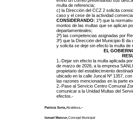
envió un correo presentando sus descarg
multa de referencia;
c) la Dirección del CCZ 2 solicita consi
caso y el cese de la actividad comercial
CONSIDERANDO:
1º) que la normativa
montos de las multas que se aplican po
departamenteales;
2º) las competencias asignadas por Re
3º) que la Dirección del Municipio B da
y solicita se deje sin efecto la multa de 
EL GOBIERN
RES
1.-Dejar sin efecto la multa aplicada p
de marzo de 2026, a la empresa SANL
propietario del establecimiento des
ubicado en la calle Juncal Nº 1357, con i
las razones mencionadas en la parte exp
2.-Pase al Servicio Centro Comunal Zona
comunicar a la Unidad Multas del Serv
efectos.-
,
.-
Patricia Soria
Alcaldesa
,
Ismael Manzur
Concejal Municipal