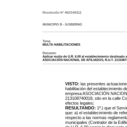
Resolución N°
462/14/0112
MUNICIPIO B - GOBIERNO
Tema:
MULTA HABILITACIONES
Resumen:
Aplicar multa de U.R. 6.00 al establecimiento destinado a
ASOCIACIÓN NACIONAL DE AFILIADOS, R.U.T. 21310874
VISTO:
las presentes actuacione
habilitación del establecimiento d
empresa ASOCIACIÓN NACIONA
213108740018, sito en la calle Co
efectos legales;
RESULTANDO:
1º.) que el Serv
que: a) el establecimiento de ref
respecto a las normas reglamentar
municipales (Contralor de la Edifi