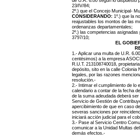
de U.R. 6.00 según lo dispuesto 
23/IV/84;
2º.) que el Concejo Municipal- Mu
CONSIDERANDO:
1º.) que la n
reajustables los montos de las mu
ordenanzas departamentales;
2º.) las competencias asignadas
3797/10;
EL GOBIE
R
1.- Aplicar una multa de U.R. 6.
centésimos) a la empresa
ASOCI
R.U.T. 213108740018, propietaria
depósito, sito en la calle Colonia
legales, por las razones menciona
resolución.-
2.- Intimar el cumplimiento de lo 
calendario a contar de la fecha d
de la suma adeudada deberá ser 
Servicio de Gestión de Contribuye
apercibimiento de que en caso d
severas sanciones por reincidenc
iniciará acción judicial para el co
3.- Pase al Servicio Centro Comuna
comunicar a la Unidad Multas del
demás efectos.-