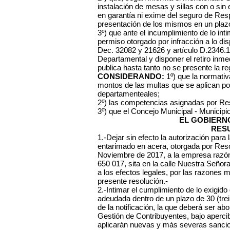
instalación de mesas y sillas con o sin
en garantía ni exime del seguro de Respo
presentación de los mismos en un plazo
3º) que ante el incumplimiento de lo inti
permiso otorgado por infracción a lo di
Dec. 32082 y 21626 y artículo D.2346.1
Departamental y disponer el retiro inmed
publica hasta tanto no se presente la re
CONSIDERANDO:
1º) que la normativa
montos de las multas que se aplican po
departamenteales;
2º) las competencias asignadas por Re
3º) que el Concejo Municipal - Municipi
EL GOBIERN
RES
1.-Dejar sin efecto la autorización para 
entarimado en acera, otorgada por Reso
Noviembre de 2017, a la empresa raz
650 017, sita en la calle Nuestra Señora
a los efectos legales, por las razones 
presente resolución.-
2.-Intimar el cumplimiento de lo exigid
adeudada dentro de un plazo de 30 (trei
de la notificación, la que deberá ser ab
Gestión de Contribuyentes, bajo aperci
aplicarán nuevas y más severas sancione