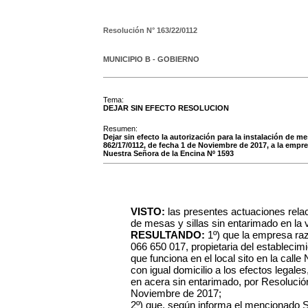
Resolución N°
163/22/0112
MUNICIPIO B - GOBIERNO
Tema:
DEJAR SIN EFECTO RESOLUCION
Resumen:
Dejar sin efecto la autorización para la instalación de m
862/17/0112, de fecha 1 de Noviembre de 2017, a la empre
Nuestra Señora de la Encina Nº 1593
VISTO:
las presentes actuaciones relac
de mesas y sillas sin entarimado en la v
RESULTANDO:
1º) que la empresa r
066 650 017, propietaria del establecim
que funciona en el local sito en la call
con igual domicilio a los efectos legales
en acera sin entarimado, por Resolució
Noviembre de 2017;
2º) que, según informa el mencionado Se