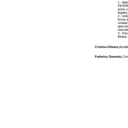
1.- Apl
PIFEREL
autos y
legales
2.- Int
fecha d
Unidad 
apercib
reincid
3.- Pas
Multas 
,
Cristina Olivera
Alcal
,
Federico Daverde
Conc