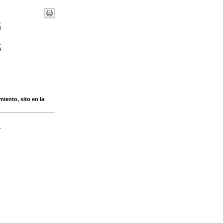
:
4
:
5
miento, sito en la
-