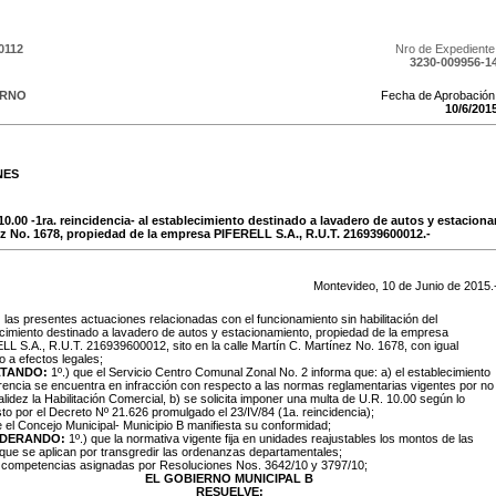
0112
Nro de Expediente
3230-009956-1
ERNO
Fecha de Aprobación
10
/
6
/
201
NES
10.00 -1ra. reincidencia- al establecimiento destinado a lavadero de autos y estaciona
nez No. 1678, propiedad de la empresa PIFERELL S.A., R.U.T. 216939600012.-
Montevideo,
10
de
Junio
de
2015
.
:
las presentes actuaciones relacionadas con el funcionamiento sin habilitación del
cimiento destinado a lavadero de autos y estacionamiento, propiedad de la empresa
L S.A., R.U.T. 216939600012, sito en la calle Martín C. Martínez No. 1678, con igual
io a efectos legales;
TANDO:
1º.) que el Servicio Centro Comunal Zonal No. 2 informa que: a) el establecimiento
rencia se encuentra en infracción con respecto a las normas reglamentarias vigentes por no
alidez la Habilitación Comercial, b) se solicita imponer una multa de U.R. 10.00 según lo
to por el Decreto Nº 21.626 promulgado el 23/IV/84 (1a. reincidencia);
e el Concejo Municipal- Municipio B manifiesta su conformidad;
IDERANDO:
1º.) que la normativa vigente fija en unidades reajustables los montos de las
que se aplican por transgredir las ordenanzas departamentales;
s competencias asignadas por Resoluciones Nos. 3642/10 y 3797/10;
EL GOBIERNO MUNICIPAL B
RESUELVE: