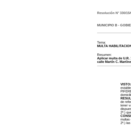
Resolución N°
330/15/
MUNICIPIO B - GOBI
Tema:
MULTA HABILITACIO
Resumen:
Aplicar multa de U.R. 
calle Martín C. Martí
VISTO
estable
PIFEREL
domicil
RESUL
de refe
tener v
dispues
2º.) qu
CONS
multas 
2º.) la