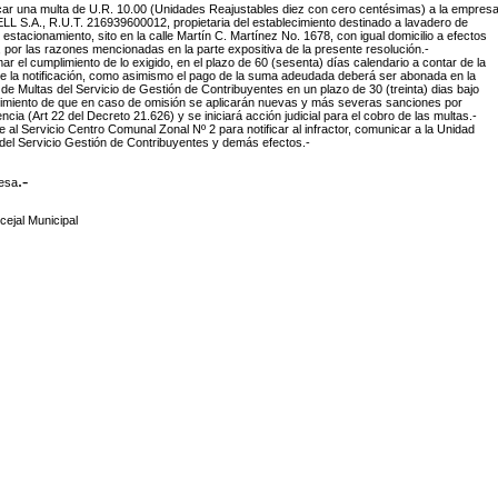
icar una multa de U.R. 10.00 (Unidades Reajustables diez con cero centésimas) a la empres
L S.A., R.U.T. 216939600012, propietaria del establecimiento destinado a lavadero de
 estacionamiento, sito en la calle Martín C. Martínez No. 1678, con igual domicilio a efectos
, por las razones mencionadas en la parte expositiva de la presente resolución.-
imar el cumplimiento de lo exigido, en el plazo de 60 (sesenta) días calendario a contar de la
e la notificación, como asimismo el pago de la suma adeudada deberá ser abonada en la
de Multas del Servicio de Gestión de Contribuyentes en un plazo de 30 (treinta) dias bajo
imiento de que en caso de omisión se aplicarán nuevas y más severas sanciones por
encia (Art 22 del Decreto 21.626) y se iniciará acción judicial para el cobro de las multas.-
e al Servicio Centro Comunal Zonal Nº 2 para notificar al infractor, comunicar a la Unidad
del Servicio Gestión de Contribuyentes y demás efectos.-
.-
desa
ejal Municipal