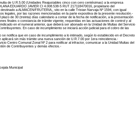
 multa de U.R.5.00 (Unidades Reajustables cinco con cero centésimas) a la empresa
NA EDUARDO JAVIER CI 4.008.538-5 RUT 217118470016, propietario del
 destinado a ALMACEN/FRUTERIA,, sito en la calle Tristan Narvaja Nº 1594, con igual
ctos legales, por las razones mencionadas en la parte expositiva de la presente resolución.-
el plazo de 30 (treinta) días calendario a contar de la fecha de notificación, a la presentación
iones finales o constancia de trámite vigente, requeridas en las actuaciones de control y al
indicado en el numeral anterior, que deberá ser abonado en la Unidad de Multas del Servicio
ontribuyentes. En caso de incumplimiento se iniciará acción judicial para el cobro de las
to se notifica que en caso de incumplimiento a lo intimado, según lo establecido en el Decreto
e aplicará sin más trámite una nueva sanción de U.R.7.00 por 1era reincidencia.-
rvicio Centro Comunal Zonal Nº 2 para notificar al infractor, comunicar a la Unidad Multas del
tión de Contribuyentes y demás efectos.-
ejala Municipal