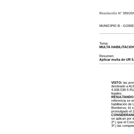
Resolución N°
389/20/
MUNICIPIO B - GOBI
Tema:
MULTA HABILITACIO
Resumen:
Aplicar multa de UR 5
VISTO:
las pres
destinado a A
4.008.538-5 RUT
legales;
RESULTANDO
referencia se e
habilitación de
Bomberos; b) se
promulgado el 2
CONSIDERAN
se aplican por 
2º.) que el Con
3º.) las compe