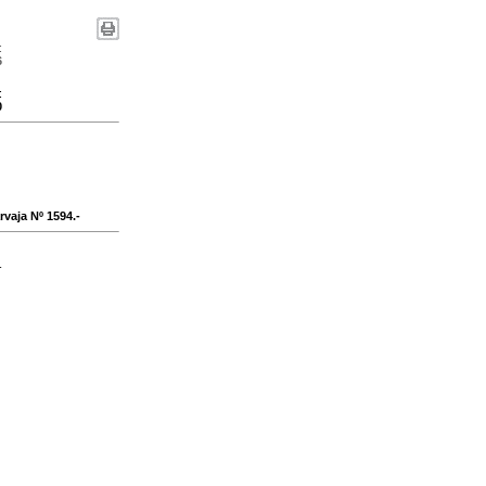
:
6
:
0
vaja Nº 1594.-
-