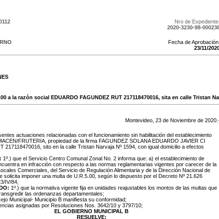
0112
Nro de Expediente
2020-3230-98-00023
ERNO
Fecha de Aprobación
23
/
11
/
202
NES
.00 a la razón social EDUARDO FAGUNDEZ RUT 217118470016, sita en calle Tristan Nar
Montevideo,
23
de
Noviembre
de
2020
.
entes actuaciones relacionadas con el funcionamiento sin habilitación del establecimiento
LMACEN/FRUTERIA, propiedad de la firma FAGUNDEZ SOLANA EDUARDO JAVIER CI
 217118470016, sito en la calle Tristan Narvaja Nº 1594, con igual domicilio a efectos
:
1º.) que el Servicio Centro Comunal Zonal No. 2 informa que: a) el establecimiento de
ncuentra en infracción con respecto a las normas reglamentarias vigentes por carecer de la
 Locales Comerciales, del Servicio de Regulación Alimentaria y de la Dirección Nacional de
 solicita imponer una multa de U.R.5.00, según lo dispuesto por el Decreto Nº 21.626
3/IV/84;
DO:
1º.) que la normativa vigente fija en unidades reajustables los montos de las multas que
transgredir las ordenanzas departamentales;
cejo Municipal- Municipio B manifiesta su conformidad;
tencias asignadas por Resoluciones Nos. 3642/10 y 3797/10;
EL GOBIERNO MUNICIPAL B
RESUELVE: