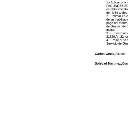
1.- Aplicar una
FAGUNDEZ SOLA
establecimiento
domicilio a efe
2. - Intimar en 
de las habilitac
pago del monto 
de Gestión de C
multas.-
3. - En este ac
21626 Art 22, s
4. - Pase al Se
Servicio de Ges
,
.-
Carlos Varela
Alcalde
,
Soledad Martinez
Conc